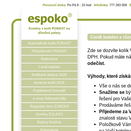
Provozní doba:
Po-Pá 8 - 15 hod
Infolinka:
777 283 009
Kotelny s kotli PONAST na
dřevěné pelety
Ceník kotelen s různ
Automatické kotle PONAST
Zde se dozvíte koli
Příslušenství PONAST
DPH. Pokud máte náro
Reference
odečíst.
Ceník kotelen
Kotlíkové dotace 2026
Výhody, které získát
Kontroly kotlů 2026
Vše o nás se d
Poptávkový formulář
Snažíme se
bý
řešení pro Vaše
e-shop Náhradní díly
Prodáváme řeš
Regulátor tahu ESREKO
Přijedeme za 
Komíny ESLEKO
znalosti stavu 
Bojlery Dražice
Položkově Vám
Fotogalerie
na Vaší kotelnu