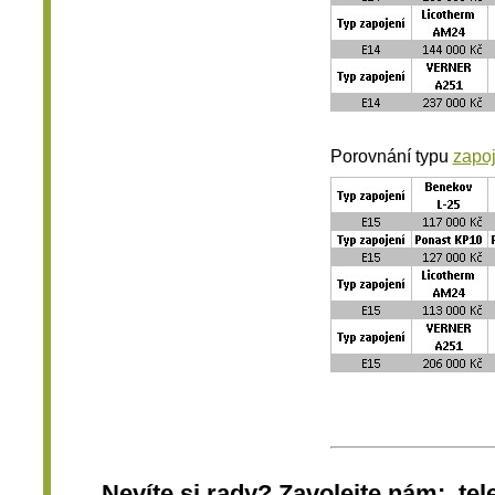
Porovnání typu
zapo
Nevíte si rady? Zavolejte nám: tel