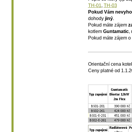
TH-01
,
TH-03
Pokud Vám nevyho
dohody
jiný
.
Pokud máte zájem
z
kotlem
Guntamatic
,
Pokud máte zájem o
.
Orientační cena kote
Ceny platné od 1.1.