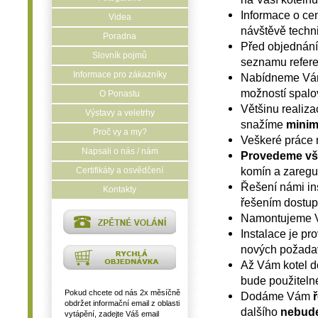
Informace o ce
Videa
návštěvě techn
Poradna
Před objednán
Slovník pojmů
seznamu refere
Informace pro zákazníky
Nabídneme V
možností spalo
O Ponastu
Většinu realiza
Výstavy a veletrhy
snažíme
minim
Proč vy a my?
Veškeré práce 
Napsali o nás / nám
Provedeme vš
komín a zaregu
Certifikáty a osvědčení
Řešení námi in
Kontakty
řešením dostup
Namontujeme Vá
Instalace je pr
nových požada
Až Vám kotel do
bude použitelné 
Pokud chcete od nás 2x měsíčně
Dodáme Vám
ř
obdržet informační email z oblasti
dalšího
nebude
vytápění, zadejte Váš email