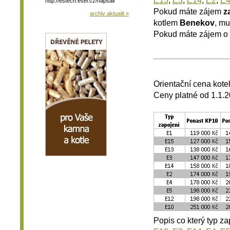
http://estech.esel.cz/napsali
Pokud máte zájem
z
archiv aktualit »
kotlem
Benekov
, mu
Pokud máte zájem o
Orientační cena kote
Ceny platné od 1.1.
Popis co který typ z