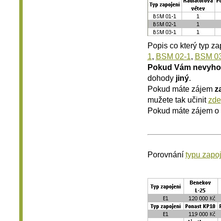
Popis co který typ z
1
,
BSM 02-1
,
BSM 03
Pokud Vám nevyho
dohody
jiný
.
Pokud máte zájem
z
mužete tak učinit
zde
Pokud máte zájem o
Porovnání
typu zapo