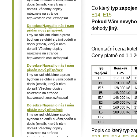
dopis (email), který k nám
Co který
typ zapojen
dorazil. Všechny dopisy
naleznete na stránce
E14
,
E15
http://estech.esel.cz/napsali
Pokud Vám nevyho
Do sekce Napsali o nás / nám
dohody
jiný
.
přidán nový příspěvek
I my se rádi chlubíme a proto
bychom se chtěli s vámi podělit o
dopis (email), který k nám
Orientační cena kote
dorazil. Všechny dopisy
naleznete na stránce
Ceny platné od 1.1.
http://estech.esel.cz/napsali
Do sekce Napsali o nás / nám
přidán nový příspěvek
I my se rádi chlubíme a proto
bychom se chtěli s vámi podělit o
dopis (email), který k nám
dorazil. Všechny dopisy
naleznete na stránce
http://estech.esel.cz/napsali
Do sekce Napsali o nás / nám
přidán nový příspěvek
I my se rádi chlubíme a proto
bychom se chtěli s vámi podělit o
dopis (email), který k nám
dorazil. Všechny dopisy
Popis co který typ z
naleznete na stránce
E13
,
E3
,
E14
,
E2
,
E