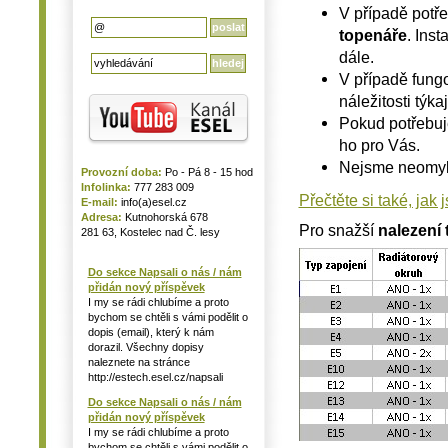
V případě potře
topenáře
. Inst
dále.
V případě fung
náležitosti týka
Pokud potřebu
ho pro Vás.
Nejsme neomyln
Provozní doba:
Po - Pá 8 - 15 hod
Infolinka:
777 283 009
Přečtěte si také, jak 
E-mail:
info(a)esel.cz
Adresa:
Kutnohorská 678
Pro snažší
nalezení 
281 63, Kostelec nad Č. lesy
Do sekce Napsali o nás / nám
přidán nový příspěvek
I my se rádi chlubíme a proto
bychom se chtěli s vámi podělit o
dopis (email), který k nám
dorazil. Všechny dopisy
naleznete na stránce
http://estech.esel.cz/napsali
Do sekce Napsali o nás / nám
přidán nový příspěvek
I my se rádi chlubíme a proto
bychom se chtěli s vámi podělit o