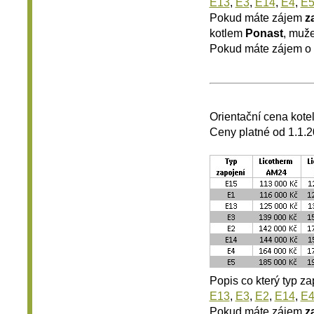
E13
,
E3
,
E14
,
E4
,
E
Pokud máte zájem
z
kotlem
Ponast
, muže
Pokud máte zájem o
Orientační cena kote
Ceny platné od 1.1.
Popis co který typ z
E13
,
E3
,
E2
,
E14
,
E
Pokud máte zájem
z