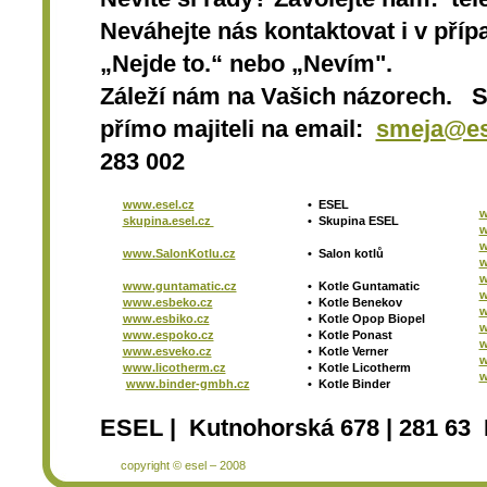
Neváhejte nás kontaktovat i v přípa
„Nejde to.“ nebo „Nevím".
Záleží nám na Vašich názorech. 
přímo majiteli na email:
smeja@es
283 002
www.esel.cz
•
ESEL
w
skupina.esel.cz
•
Skupina ESEL
w
w
www.SalonKotlu.cz
•
Salon kotlů
w
w
www.guntamatic.cz
•
Kotle
Guntamatic
w
www.esbeko.cz
•
Kotle
Benekov
w
www.esbiko.cz
•
Kotle Opop Biopel
w
www.espoko.cz
•
Kotle Ponast
w
www.esveko.cz
•
Kotle Verner
w
www.licotherm.cz
•
Kotle Licotherm
w
www.binder-gmbh.cz
•
Kotle Binder
ESEL | Kutnohorská 678 | 281 63 
copyright © esel – 2008