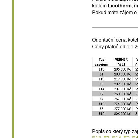
kotlem
Licotherm
, m
Pokud máte zájem o
.
Orientační cena kote
Ceny platné od 1.1.
Popis co který typ z
E13
,
E3
,
E14
,
E2
,
E