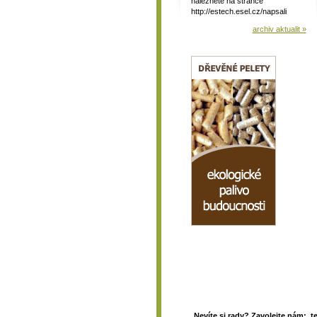
naleznete na stránce
http://estech.esel.cz/napsali
archiv aktualit »
Nevíte si rady? Zavolejte nám: t