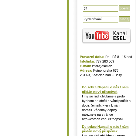
Provozní doba:
Po - Pá 8 - 15 hod
Infolinka:
777 283 009
E-mail:
info(a)esel.cz
Adresa:
Kutnohorská 678
281 63, Kostelec nad Č. lesy
Do sekce Napsali o nás / nám
přidán nový příspěvek
I my se rádi chlubíme a proto
bychom se chtěli s vámi podělit o
dopis (email), který k nám
dorazil. Všechny dopisy
naleznete na stránce
http://estech.esel.cz/napsali
Do sekce Napsali o nás / nám
přidán nový příspěvek
I my se rádi chlubíme a proto