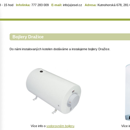
8 - 15 hod
Infolinka:
777 283 009
E-mail:
info(a)esel.cz
Adresa:
Kutnohorská 678, 281 6
Bojlery Dražice
Do námi instalovaných kotelen dodáváme a instalujeme bojlery Dražice.
Více info o
vodorovném bojleru
Více i