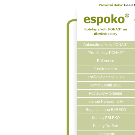
Provozní doba:
Po-Pá 
Kotelny s kotli PONAST na
dřevěné pelety
Automatické kotle PONAST
Příslušenství PONAST
Reference
Ceník kotelen
Kotlíkové dotace 2026
Kontroly kotlů 2026
Poptávkový formulář
e-shop Náhradní díly
Regulátor tahu ESREKO
Komíny ESLEKO
Bojlery Dražice
Fotogalerie