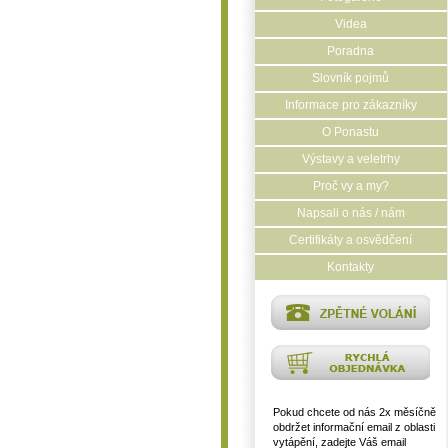
Videa
Poradna
Slovník pojmů
Informace pro zákazníky
O Ponastu
Výstavy a veletrhy
Proč vy a my?
Napsali o nás / nám
Certifikáty a osvědčení
Kontakty
Pokud chcete od nás 2x měsíčně
obdržet informační email z oblasti
vytápění, zadejte Váš email