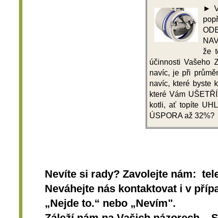
► V
popř
ODE
NAV
že 
účinnosti Vašeho
navíc, je při prům
navíc, které byst
které Vám UŠETŘÍ 
kotli, ať topíte 
ÚSPORA až 32%?
Nevíte si rady? Zavolejte nám: tel
Neváhejte nás kontaktovat i v přípa
„Nejde to.“ nebo „Nevím".
Záleží nám na Vašich názorech. 