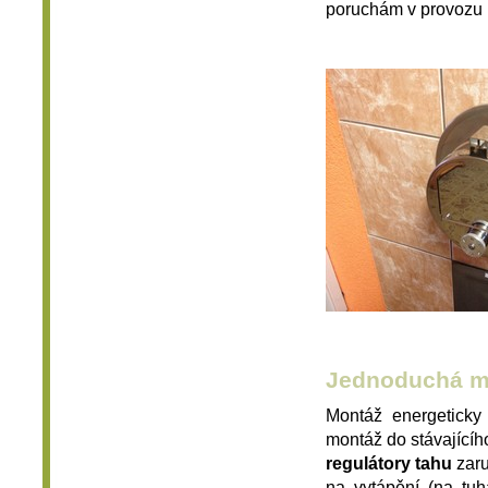
poruchám v provozu 
Jednoduchá m
Montáž energeticky
montáž do stávajícíh
regulátory tahu
zaru
na vytápění (na tuh