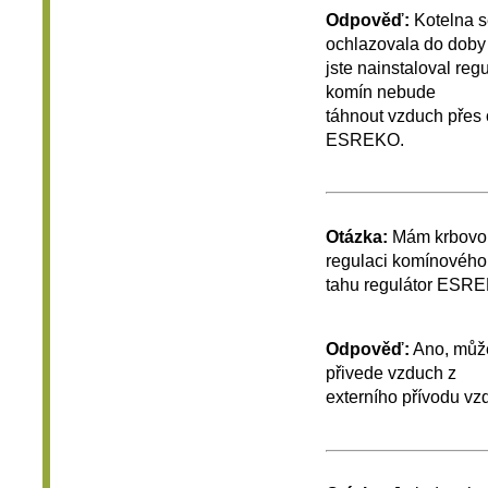
Odpověď:
Kotelna s
ochlazovala do dob
jste nainstaloval r
komín nebude
táhnout vzduch přes 
ESREKO.
Otázka:
Mám krbovou 
regulaci komínovéh
tahu regulátor ESR
Odpověď:
Ano, můžet
přivede vzduch z
externího přívodu vz