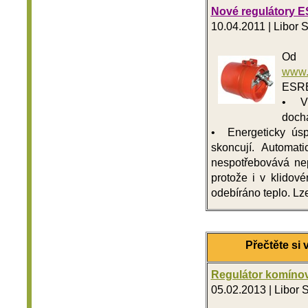
Nové regulátory ES
10.04.2011
|
Libor 
Od 
www.
ESR
• Vl
dochá
• Energeticky ús
skoncují. Automat
nespotřebovává ne
protože i v klidov
odebíráno teplo. Lze
Přečtěte s
Regulátor komín
05.02.2013
|
Libor 