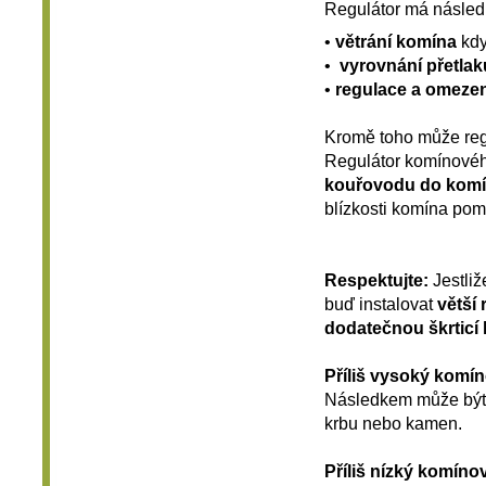
Regulátor má následuj
•
větrání komína
kdy
•
vyrovnání přetlak
•
regulace a omeze
Kromě toho může reg
Regulátor komínovéh
kouřovodu do kom
blízkosti komína po
Respektujte:
Jestli
buď instalovat
větší 
dodatečnou škrticí
P
ř
íliš vysoký komí
Následkem může být š
krbu nebo kamen.
P
ř
íliš nízký komíno