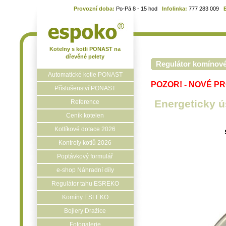
Provozní doba:
Po-Pá 8 - 15 hod
Infolinka:
777 283 009
Kotelny s kotli PONAST na
dřevěné pelety
Regulátor komínové
Automatické kotle PONAST
POZOR! - NOVÉ PROV
Příslušenství PONAST
Energeticky 
Reference
Ceník kotelen
Kotlíkové dotace 2026
Kontroly kotlů 2026
Poptávkový formulář
e-shop Náhradní díly
Regulátor tahu ESREKO
Komíny ESLEKO
Bojlery Dražice
Fotogalerie