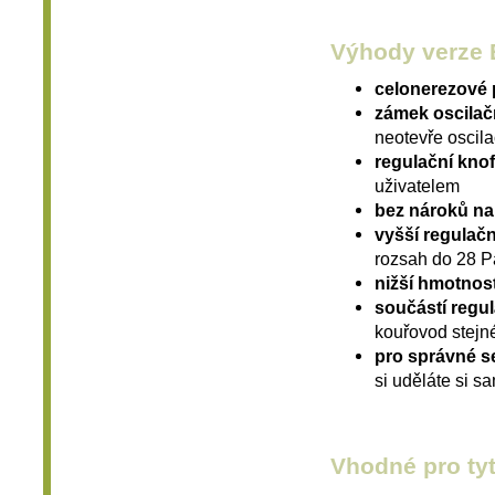
Výhody verze E
celonerezové 
zámek oscilač
neotevře oscila
regulační knof
uživatelem
bez nároků na
vyšší regulačn
rozsah do 28 P
nižší hmotnos
součástí regul
kouřovod stejné
pro správné se
si uděláte si sa
Vhodné pro tyt