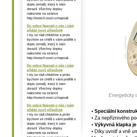
dopis (email), který k nám
dorazil. Všechny dopisy
naleznete na stránce
http://estech.esel.cz/napsali
Do sekce Napsali o nás / nám
přidán nový příspěvek
I my se rádi chlubíme a proto
bychom se chtěli s vámi podělit o
dopis (email), který k nám
dorazil. Všechny dopisy
naleznete na stránce
http://estech.esel.cz/napsali
Do sekce Napsali o nás / nám
přidán nový příspěvek
I my se rádi chlubíme a proto
bychom se chtěli s vámi podělit o
dopis (email), který k nám
dorazil. Všechny dopisy
naleznete na stránce
Energeticky 
http://estech.esel.cz/napsali
Do sekce Napsali o nás / nám
přidán nový příspěvek
•
Speciální konstru
I my se rádi chlubíme a proto
• Za nepříznivého p
bychom se chtěli s vámi podělit o
dopis (email), který k nám
•
Výkyvná klapka je
dorazil. Všechny dopisy
• Díky uvnitř a vně 
naleznete na stránce