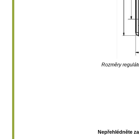
Rozměry r
e
gulát
Nepřehlédněte za