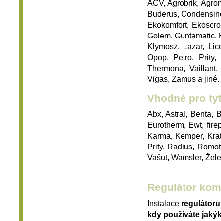
ACV, Agrobrik, Agro
Buderus, Condensino
Ekokomfort, Ekoscrol
Golem, Guntamatic, 
Klymosz, Lazar, Lic
Opop, Petro, Prity,
Thermona, Vaillant,
Vigas, Zamus a jiné.
Vhodné pro ty
Abx, Astral, Benta, 
Eurotherm, Ewt, fir
Karma, Kemper, Krat
Prity, Radius, Romot
Vašut, Wamsler, Žele
Regulátor kom
Instalace
regulátor
kdy používáte jakýk