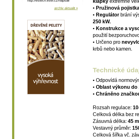
klapky
extrémně velk
http://estech.esel.cz/napsali
•
Pružinová pojistk
archiv aktualit »
•
Regulátor
brání vý
250 kW.
•
Konstrukce a vyso
použití bezporuchovo
• Určeno pro
nevyvl
krbů nebo kamen.
Technické úda
• Odpovídá normový
•
Oblast výkonu do
•
Chráněno značkou
Rozsah regulace:
10
Celková délka bez r
Zásuvná délka:
45 
Vestavný průměr:
15
Celková šířka vč. zá