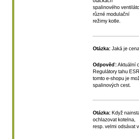
otáčkách
spalinového ventilát
různé modulační
režimy kotle.
Otázka:
Jaká je cen
Odpověď:
Aktuální 
Regulátory tahu E
tomto e-shopu je mož
spalinových cest.
Otázka:
Když nainst
ochlazovat kotelna,
resp. velmi odsávat v