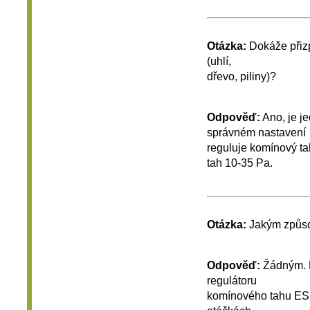
Otázka:
Dokáže přizpů
(uhlí,
dřevo, piliny)?
Odpověď:
Ano, je j
správném nastavení
reguluje komínový ta
tah 10-35 Pa.
Otázka:
Jakým způsob
Odpověď:
Žádným. P
regulátoru
komínového tahu ESR