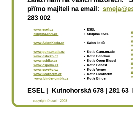
přímo majiteli na email:
smeja@es
283 002
www.esel.cz
•
ESEL
w
skupina.esel.cz
•
Skupina ESEL
w
w
www.SalonKotlu.cz
•
Salon kotlů
w
w
www.guntamatic.cz
•
Kotle
Guntamatic
w
www.esbeko.cz
•
Kotle
Benekov
w
www.esbiko.cz
•
Kotle Opop Biopel
w
www.espoko.cz
•
Kotle Ponast
w
www.esveko.cz
•
Kotle Verner
w
www.licotherm.cz
•
Kotle Licotherm
w
www.binder-gmbh.cz
•
Kotle Binder
ESEL | Kutnohorská 678 | 281 63 
copyright © esel – 2008