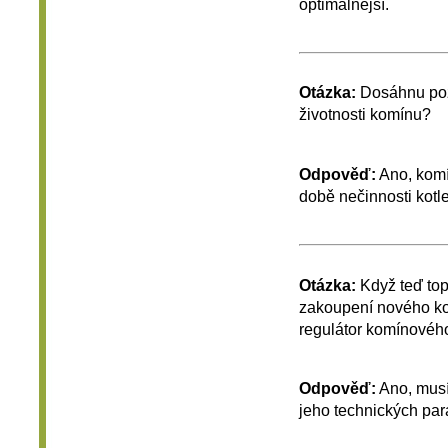
optimálnější.
Otázka:
Dosáhnu pož
životnosti komínu?
Odpověď:
Ano, komí
době nečinnosti kotl
Otázka:
Když teď topí
zakoupení nového ko
regulátor komínové
Odpověď:
Ano, musí
jeho technických par