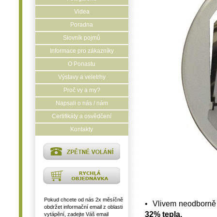
Videa
Poradna
Slovník pojmů
Informace pro zákazníky
O Ponastu
Výstavy a veletrhy
Proč vy a my?
Napsali o nás / nám
Certifikáty a osvědčení
Kontakty
Pokud chcete od nás 2x měsíčně
• Vlivem neodborně 
obdržet informační email z oblasti
32% tepla.
vytápění, zadejte Váš email