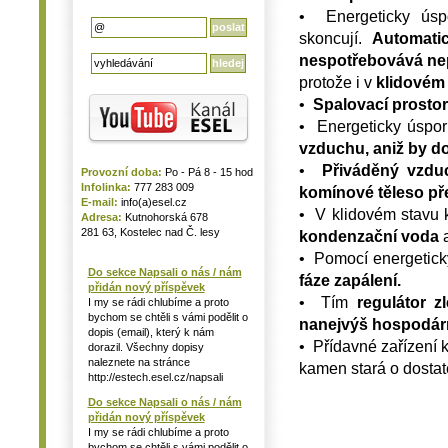
• Energeticky úsp
skoncují.
Automati
nespotřebovává ne
protože i v
klidovém
•
Spalovací prostor
• Energeticky úspor
vzduchu, aniž by d
•
Přiváděný vzduc
Provozní doba:
Po - Pá 8 - 15 hod
Infolinka:
777 283 009
komínové těleso př
E-mail:
info(a)esel.cz
• V klidovém stavu 
Adresa:
Kutnohorská 678
281 63, Kostelec nad Č. lesy
kondenzační voda
• Pomocí energetick
Do sekce Napsali o nás / nám
fáze zapálení.
přidán nový příspěvek
• Tím
regulátor z
I my se rádi chlubíme a proto
bychom se chtěli s vámi podělit o
nanejvýš hospodárně
dopis (email), který k nám
• Přídavné zařízení 
dorazil. Všechny dopisy
naleznete na stránce
kamen stará o dosta
http://estech.esel.cz/napsali
Do sekce Napsali o nás / nám
přidán nový příspěvek
I my se rádi chlubíme a proto
bychom se chtěli s vámi podělit o