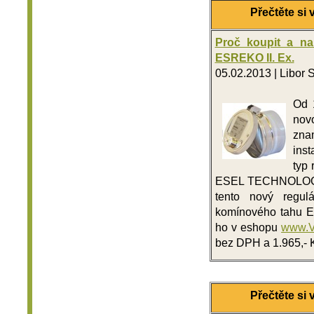
Přečtěte s
Proč koupit a na
ESREKO II. Ex.
05.02.2013
|
Libor 
Od 
nov
znam
inst
typ 
ESEL TECHNOLOGIES 
tento nový regulá
komínového tahu E
ho v eshopu
www.V
bez DPH a 1.965,-
Přečtěte s