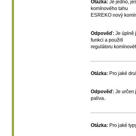
Otázka:
Je jedno, jes
komínového tahu
ESREKO nový komín, p
Odpověď:
Je úplně j
funkci a použití
regulátoru komínové
Otázka:
Pro jaké dru
Odpověď:
Je určen j
paliva.
Otázka:
Pro jaké typ