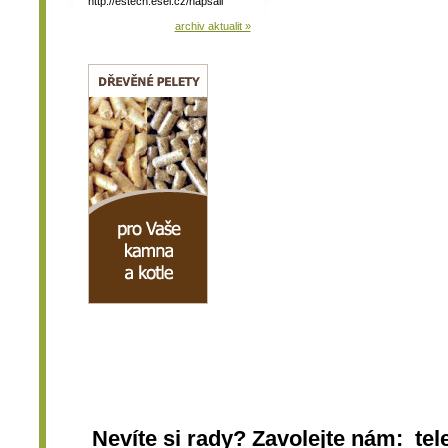
http://estech.esel.cz/napsali
archiv aktualit »
Nevíte si rady? Zavolejte nám: tel