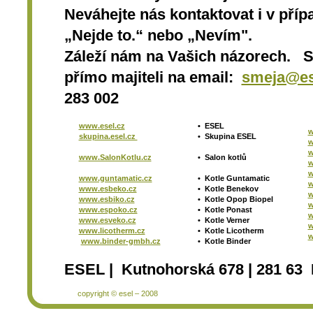
Neváhejte nás kontaktovat i v přípa
„Nejde to.“ nebo „Nevím".
Záleží nám na Vašich názorech. 
přímo majiteli na email:
smeja@es
283 002
www.esel.cz
•
ESEL
w
skupina.esel.cz
•
Skupina ESEL
w
w
www.SalonKotlu.cz
•
Salon kotlů
w
w
www.guntamatic.cz
•
Kotle
Guntamatic
w
www.esbeko.cz
•
Kotle
Benekov
w
www.esbiko.cz
•
Kotle Opop Biopel
w
www.espoko.cz
•
Kotle Ponast
w
www.esveko.cz
•
Kotle Verner
w
www.licotherm.cz
•
Kotle Licotherm
w
www.binder-gmbh.cz
•
Kotle Binder
ESEL | Kutnohorská 678 | 281 63 
copyright © esel – 2008