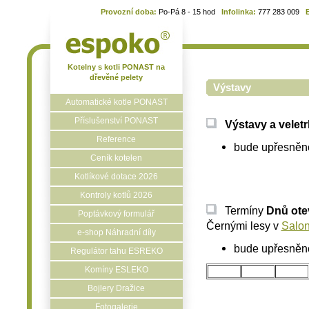
Provozní doba:
Po-Pá 8 - 15 hod
Infolinka:
777 283 009
Kotelny s kotli PONAST na
dřevěné pelety
Výstavy
Automatické kotle PONAST
Příslušenství PONAST
Výstavy a velet
Reference
bude upřesněno
Ceník kotelen
Kotlíkové dotace 2026
Kontroly kotlů 2026
Termíny
Dnů ote
Poptávkový formulář
Černými lesy v
Salon
e-shop Náhradní díly
bude upřesněno
Regulátor tahu ESREKO
Komíny ESLEKO
Bojlery Dražice
Fotogalerie