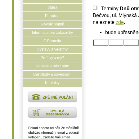
Videa
Termíny
Dnů ote
Bečvou, ul. Mlýnská 
Poradna
naleznete
zde
.
Slovník pojmů
bude upřesněno
Informace pro zákazníky
O Ponastu
Výstavy a veletrhy
Proč vy a my?
Napsali o nás / nám
Certifikáty a osvědčení
Kontakty
Pokud chcete od nás 2x měsíčně
obdržet informační email z oblasti
vytápění, zadejte Váš email