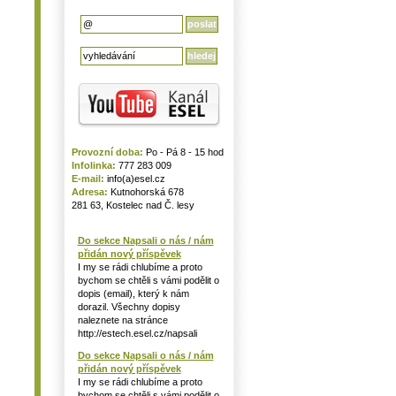
Provozní doba:
Po - Pá 8 - 15 hod
Infolinka:
777 283 009
E-mail:
info(a)esel.cz
Adresa:
Kutnohorská 678
281 63, Kostelec nad Č. lesy
Do sekce Napsali o nás / nám
přidán nový příspěvek
I my se rádi chlubíme a proto
bychom se chtěli s vámi podělit o
dopis (email), který k nám
dorazil. Všechny dopisy
naleznete na stránce
http://estech.esel.cz/napsali
Do sekce Napsali o nás / nám
přidán nový příspěvek
I my se rádi chlubíme a proto
bychom se chtěli s vámi podělit o