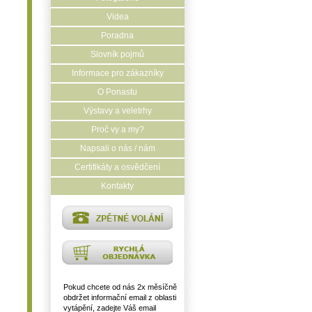
Videa
Poradna
Slovník pojmů
Informace pro zákazníky
O Ponastu
Výstavy a veletrhy
Proč vy a my?
Napsali o nás / nám
Certifikáty a osvědčení
Kontakty
Pokud chcete od nás 2x měsíčně
obdržet informační email z oblasti
vytápění, zadejte Váš email