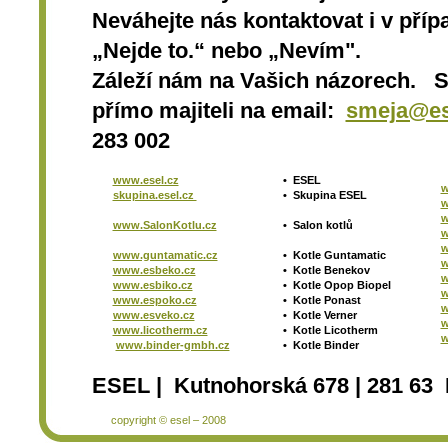
Neváhejte nás kontaktovat i v přípa
„Nejde to.“ nebo „Nevím".
Záleží nám na Vašich názorech. 
přímo majiteli na email:
smeja@es
283 002
www.esel.cz
•
ESEL
w
skupina.esel.cz
•
Skupina ESEL
w
w
www.SalonKotlu.cz
•
Salon kotlů
w
w
www.guntamatic.cz
•
Kotle
Guntamatic
w
www.esbeko.cz
•
Kotle
Benekov
w
www.esbiko.cz
•
Kotle Opop Biopel
w
www.espoko.cz
•
Kotle Ponast
w
www.esveko.cz
•
Kotle Verner
w
www.licotherm.cz
•
Kotle Licotherm
w
www.binder-gmbh.cz
•
Kotle Binder
ESEL | Kutnohorská 678 | 281 63 
copyright © esel – 2008