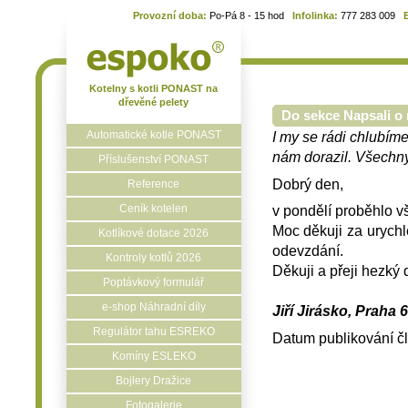
Provozní doba:
Po-Pá 8 - 15 hod
Infolinka:
777 283 009
Kotelny s kotli PONAST na
dřevěné pelety
Do sekce Napsali o 
Automatické kotle PONAST
I my se rádi chlubíme
nám dorazil. Všechny 
Příslušenství PONAST
Dobrý den,
Reference
Ceník kotelen
v pondělí proběhlo v
Moc děkuji za urychl
Kotlíkové dotace 2026
odevzdání.
Kontroly kotlů 2026
Děkuji a přeji hezký 
Poptávkový formulář
e-shop Náhradní díly
Jiří Jirásko, Praha 
Regulátor tahu ESREKO
Datum publikování č
Komíny ESLEKO
Bojlery Dražice
Fotogalerie