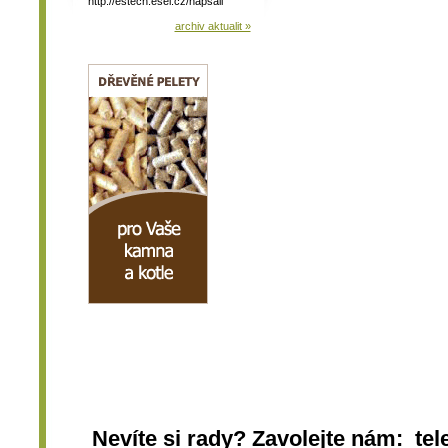
http://estech.esel.cz/napsali
archiv aktualit »
Nevíte si rady? Zavolejte nám: tel