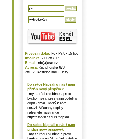
Provozní doba:
Po - Pá 8 - 15 hod
Infolinka:
777 283 009
E-mail:
info(a)esel.cz
Adresa:
Kutnohorská 678
281 63, Kostelec nad Č. lesy
Do sekce Napsali o nás / nám
přidán nový příspěvek
I my se rádi chlubíme a proto
bychom se chtěli s vámi podělit o
dopis (email), který k nám
dorazil. Všechny dopisy
naleznete na stránce
http://estech.esel.cz/napsali
Do sekce Napsali o nás / nám
přidán nový příspěvek
I my se rádi chlubíme a proto
bychom se chtěli s vámi podělit o