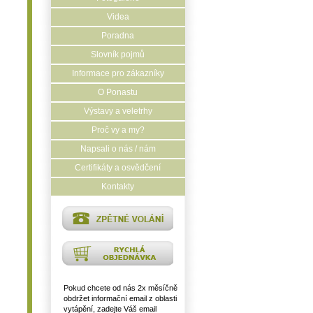
Videa
Poradna
Slovník pojmů
Informace pro zákazníky
O Ponastu
Výstavy a veletrhy
Proč vy a my?
Napsali o nás / nám
Certifikáty a osvědčení
Kontakty
Pokud chcete od nás 2x měsíčně
obdržet informační email z oblasti
vytápění, zadejte Váš email