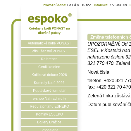
Provozní doba:
Po-Pá 8 - 15 hod
Infolinka:
777 283 009
Kotelny s kotli PONAST na
dřevěné pelety
Změna telefonních č
Automatické kotle PONAST
UPOZORNĚNÍ: Od 15.1
ESEL v Kostelci nad 
Příslušenství PONAST
nahrazeno číslem 321
Reference
321 770 470. Zelená 
Ceník kotelen
Nová čísla:
Kotlíkové dotace 2026
telefon: +420 321 77
Kontroly kotlů 2026
fax: +420 321 70 470
Poptávkový formulář
Zelená linka zůstává 
e-shop Náhradní díly
Datum publikování č
Regulátor tahu ESREKO
Komíny ESLEKO
Bojlery Dražice
Fotogalerie