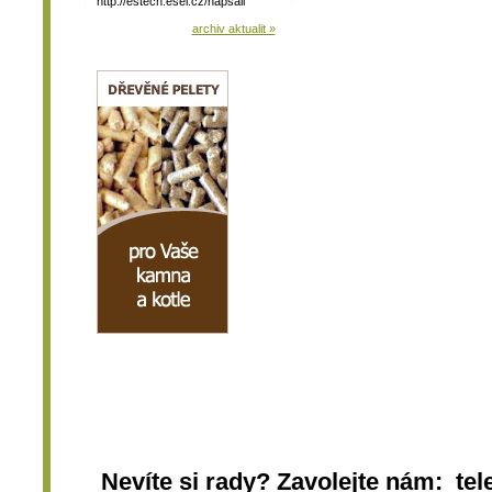
http://estech.esel.cz/napsali
archiv aktualit »
Nevíte si rady? Zavolejte nám: tel