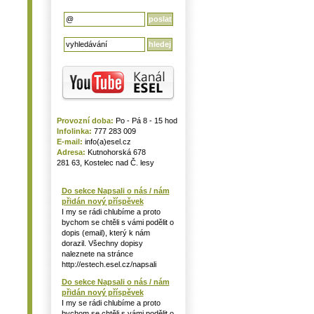
Provozní doba:
Po - Pá 8 - 15 hod
Infolinka:
777 283 009
E-mail:
info(a)esel.cz
Adresa:
Kutnohorská 678
281 63, Kostelec nad Č. lesy
Do sekce Napsali o nás / nám
přidán nový příspěvek
I my se rádi chlubíme a proto
bychom se chtěli s vámi podělit o
dopis (email), který k nám
dorazil. Všechny dopisy
naleznete na stránce
http://estech.esel.cz/napsali
Do sekce Napsali o nás / nám
přidán nový příspěvek
I my se rádi chlubíme a proto
bychom se chtěli s vámi podělit o