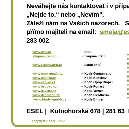
Neváhejte nás kontaktovat i v přípa
„Nejde to.“ nebo „Nevím".
Záleží nám na Vašich názorech. 
přímo majiteli na email:
smeja@es
283 002
www.esel.cz
•
ESEL
w
skupina.esel.cz
•
Skupina ESEL
w
w
www.SalonKotlu.cz
•
Salon kotlů
w
w
www.guntamatic.cz
•
Kotle
Guntamatic
w
www.esbeko.cz
•
Kotle
Benekov
w
www.esbiko.cz
•
Kotle Opop Biopel
w
www.espoko.cz
•
Kotle Ponast
w
www.esveko.cz
•
Kotle Verner
w
www.licotherm.cz
•
Kotle Licotherm
w
www.binder-gmbh.cz
•
Kotle Binder
ESEL | Kutnohorská 678 | 281 63 
copyright © esel – 2008