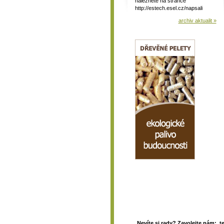
naleznete na stránce
http://estech.esel.cz/napsali
archiv aktualit »
Nevíte si rady? Zavolejte nám: t