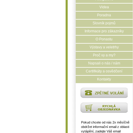
Videa
Poradna
Slovník pojmů
Informace pro zákazníky
O Ponastu
Výstavy a veletrhy
Proč vy a my?
Napsali o nás / nám
Certifikáty a osvědčení
Kontakty
Pokud chcete od nás 2x měsíčně
obdržet informační email z oblasti
vytápění, zadejte Váš email