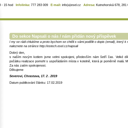
8 - 15 hod
Infolinka:
777 283 009
E-mail:
info(a)esel.cz
Adresa:
Kutnohorská 678, 281 6
Do sekce Napsali o nás / nám přidán nový příspěvek
I my se rádi chlubíme a proto bychom se chtěli s vámi podělit o dopis (email), který 
naleznete na stránce http://estech.esel.cz/napsali
Dobrý den,
s naším novým kotlem jsme velmi spokojeni, především nám šetří čas. Velké dí
počátku realizace pomohl s uspořádáním místa v kotelně, která je poměrně malá. M
Za nás zatím spokojenost.
Děkujeme
Severovi, Chrastava, 17. 2 . 2019
Datum publikování článku: 17.02.2019