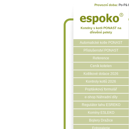
Provozní doba:
Po-Pá 
Kotelny s kotli PONAST na
dřevěné pelety
Automatické kotle PONAST
Příslušenství PONAST
Reference
Ceník kotelen
Kotlíkové dotace 2026
Kontroly kotlů 2026
Poptávkový formulář
e-shop Náhradní díly
Regulátor tahu ESREKO
Komíny ESLEKO
Bojlery Dražice
Fotogalerie