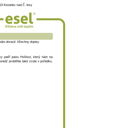
3 Kostelec nad Č. lesy
k nám dorazil. Všechny dopisy
ky patří panu Hoštovi, který nám na
ontáž proběhla také zcela v pořádku.