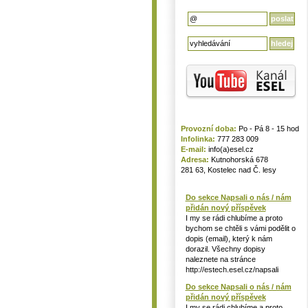
Provozní doba:
Po - Pá 8 - 15 hod
Infolinka:
777 283 009
E-mail:
info(a)esel.cz
Adresa:
Kutnohorská 678
281 63, Kostelec nad Č. lesy
Do sekce Napsali o nás / nám
přidán nový příspěvek
I my se rádi chlubíme a proto
bychom se chtěli s vámi podělit o
dopis (email), který k nám
dorazil. Všechny dopisy
naleznete na stránce
http://estech.esel.cz/napsali
Do sekce Napsali o nás / nám
přidán nový příspěvek
I my se rádi chlubíme a proto