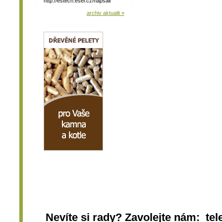
http://estech.esel.cz/napsali
archiv aktualit »
Nevíte si rady? Zavolejte nám: tel