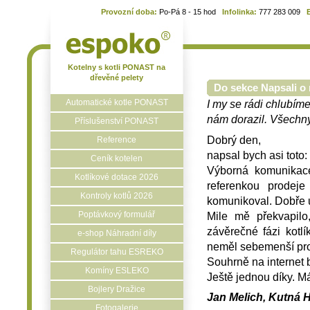
Provozní doba:
Po-Pá 8 - 15 hod
Infolinka:
777 283 009
Kotelny s kotli PONAST na
dřevěné pelety
Do sekce Napsali o 
Automatické kotle PONAST
I my se rádi chlubíme
nám dorazil. Všechny 
Příslušenství PONAST
Dobrý den,
Reference
napsal bych asi toto:
Ceník kotelen
Výborná komunikace
Kotlíkové dotace 2026
referenkou prodej
Kontroly kotlů 2026
komunikoval. Dobře u
Mile mě překvapil
Poptávkový formulář
závěrečné fázi kotlí
e-shop Náhradní díly
neměl sebemenší pr
Regulátor tahu ESREKO
Souhrně na internet b
Komíny ESLEKO
Ještě jednou díky. Má
Bojlery Dražice
Jan Melich, Kutná H
Fotogalerie