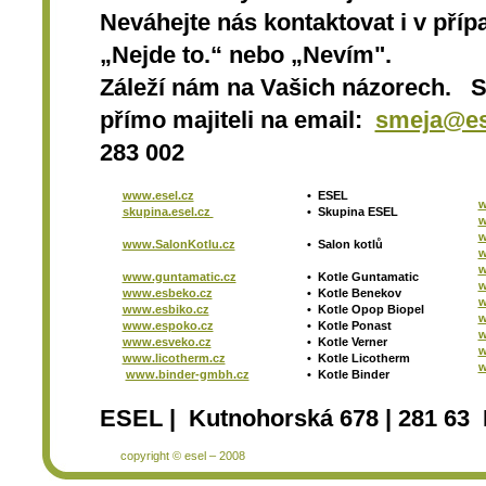
Neváhejte nás kontaktovat i v přípa
„Nejde to.“ nebo „Nevím".
Záleží nám na Vašich názorech. 
přímo majiteli na email:
smeja@es
283 002
www.esel.cz
•
ESEL
w
skupina.esel.cz
•
Skupina ESEL
w
w
www.SalonKotlu.cz
•
Salon kotlů
w
w
www.guntamatic.cz
•
Kotle
Guntamatic
w
www.esbeko.cz
•
Kotle
Benekov
w
www.esbiko.cz
•
Kotle Opop Biopel
w
www.espoko.cz
•
Kotle Ponast
w
www.esveko.cz
•
Kotle Verner
w
www.licotherm.cz
•
Kotle Licotherm
w
www.binder-gmbh.cz
•
Kotle Binder
ESEL | Kutnohorská 678 | 281 63 
copyright © esel – 2008