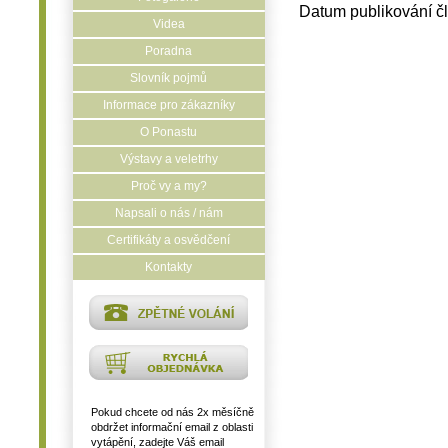
Datum publikování č
Videa
Poradna
Slovník pojmů
Informace pro zákazníky
O Ponastu
Výstavy a veletrhy
Proč vy a my?
Napsali o nás / nám
Certifikáty a osvědčení
Kontakty
Pokud chcete od nás 2x měsíčně
obdržet informační email z oblasti
vytápění, zadejte Váš email