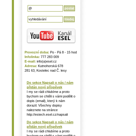
Provozní doba:
Po - Pá 8 - 15 hod
Infolinka:
777 283 009
E-mail:
info(a)esel.cz
Adresa:
Kutnohorská 678
281 63, Kostelec nad Č. lesy
Do sekce Napsali o nás / nám
přidán nový příspěvek
I my se rádi chlubíme a proto
bychom se chtěli s vámi podělit o
dopis (email), který k nám
dorazil. Všechny dopisy
naleznete na stránce
http://estech.esel.cz/napsali
Do sekce Napsali o nás / nám
přidán nový příspěvek
I my se rádi chlubíme a proto
bychom se chtěli s vámi podělit o