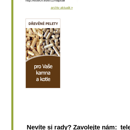
http://estech.esel.cz/napsali
archiv aktualit »
Nevíte si rady? Zavolejte nám: tel