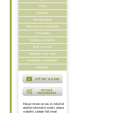
Videa
Poradna
Slovník pojmů
Informace pro zákazníky
O Ponastu
Výstavy a veletrhy
Proč vy a my?
Napsali o nás / nám
Certifikáty a osvědčení
Kontakty
Pokud chcete od nás 2x měsíčně
obdržet informační email z oblasti
vytápění, zadejte Váš email