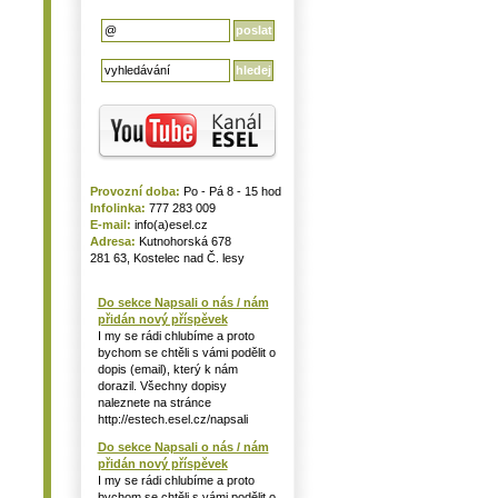
Provozní doba:
Po - Pá 8 - 15 hod
Infolinka:
777 283 009
E-mail:
info(a)esel.cz
Adresa:
Kutnohorská 678
281 63, Kostelec nad Č. lesy
Do sekce Napsali o nás / nám
přidán nový příspěvek
I my se rádi chlubíme a proto
bychom se chtěli s vámi podělit o
dopis (email), který k nám
dorazil. Všechny dopisy
naleznete na stránce
http://estech.esel.cz/napsali
Do sekce Napsali o nás / nám
přidán nový příspěvek
I my se rádi chlubíme a proto
bychom se chtěli s vámi podělit o