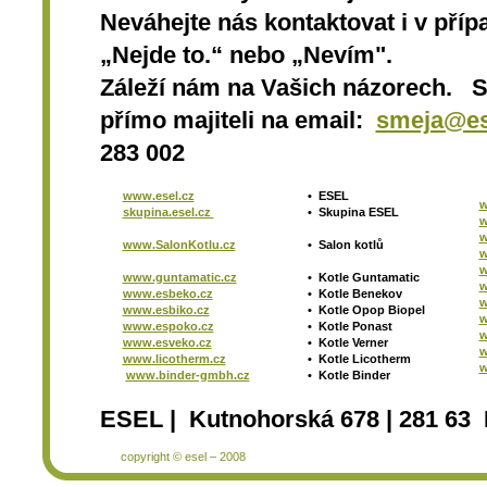
Neváhejte nás kontaktovat i v přípa
„Nejde to.“ nebo „Nevím".
Záleží nám na Vašich názorech. 
přímo majiteli na email:
smeja@es
283 002
www.esel.cz
•
ESEL
w
skupina.esel.cz
•
Skupina ESEL
w
w
www.SalonKotlu.cz
•
Salon kotlů
w
w
www.guntamatic.cz
•
Kotle
Guntamatic
w
www.esbeko.cz
•
Kotle
Benekov
w
www.esbiko.cz
•
Kotle Opop Biopel
w
www.espoko.cz
•
Kotle Ponast
w
www.esveko.cz
•
Kotle Verner
w
www.licotherm.cz
•
Kotle Licotherm
w
www.binder-gmbh.cz
•
Kotle Binder
ESEL | Kutnohorská 678 | 281 63 
copyright © esel – 2008