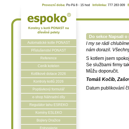
Provozní doba:
Po-Pá 8 - 15 hod
Infolinka:
777 283 009
Kotelny s kotli PONAST na
dřevěné pelety
Do sekce Napsali o 
Automatické kotle PONAST
I my se rádi chlubíme
nám dorazil. Všechny 
Příslušenství PONAST
S kotlem jsem spokoj
Reference
Se službami firmy ta
Ceník kotelen
Můžu doporučit.
Kotlíkové dotace 2026
Tomáš Kočíb, Zašov
Kontroly kotlů 2026
Datum publikování č
Poptávkový formulář
e-shop Náhradní díly
Regulátor tahu ESREKO
Komíny ESLEKO
Bojlery Dražice
Fotogalerie