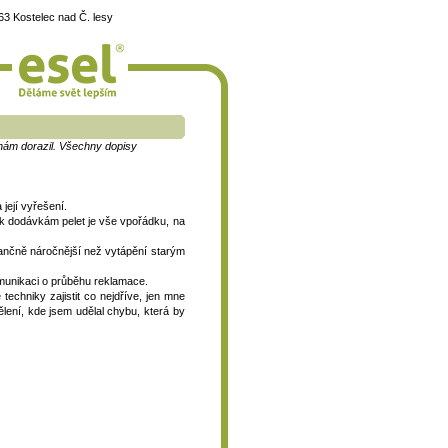
3 Kostelec nad Č. lesy
k nám dorazil. Všechny dopisy
její vyřešení.
k dodávkám pelet je vše vpořádku, na
nančně náročnější než vytápění starým
munikaci o průběhu reklamace.
techniky zajistit co nejdříve, jen mne
lení, kde jsem udělal chybu, která by