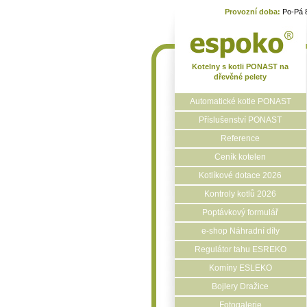
Provozní doba:
Po-Pá 
Kotelny s kotli PONAST na
dřevěné pelety
Automatické kotle PONAST
Příslušenství PONAST
Reference
Ceník kotelen
Kotlíkové dotace 2026
Kontroly kotlů 2026
Poptávkový formulář
e-shop Náhradní díly
Regulátor tahu ESREKO
Komíny ESLEKO
Bojlery Dražice
Fotogalerie