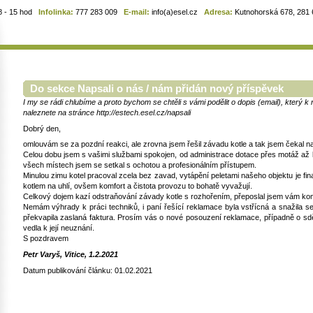
8 - 15 hod
Infolinka:
777 283 009
E-mail:
info(a)esel.cz
Adresa:
Kutnohorská 678, 281 6
Do sekce Napsali o nás / nám přidán nový příspěvek
I my se rádi chlubíme a proto bychom se chtěli s vámi podělit o dopis (email), který 
naleznete na stránce http://estech.esel.cz/napsali
Dobrý den,
omlouvám se za pozdní reakci, ale zrovna jsem řešil závadu kotle a tak jsem čekal na 
Celou dobu jsem s vašimi službami spokojen, od administrace dotace přes motáž až 
všech místech jsem se setkal s ochotou a profesionálním přístupem.
Minulou zimu kotel pracoval zcela bez zavad, vytápění peletami našeho objektu je fi
kotlem na uhlí, ovšem komfort a čistota provozu to bohatě vyvažují.
Celkový dojem kazí odstraňování závady kotle s rozhořením, přeposlal jsem vám ko
Nemám výhrady k práci techniků, i paní řešící reklamace byla vstřícná a snažila se 
překvapila zaslaná faktura. Prosím vás o nové posouzení reklamace, případně o sdě
vedla k její neuznání.
S pozdravem
Petr Varyš, Vitice, 1.2.2021
Datum publikování článku: 01.02.2021