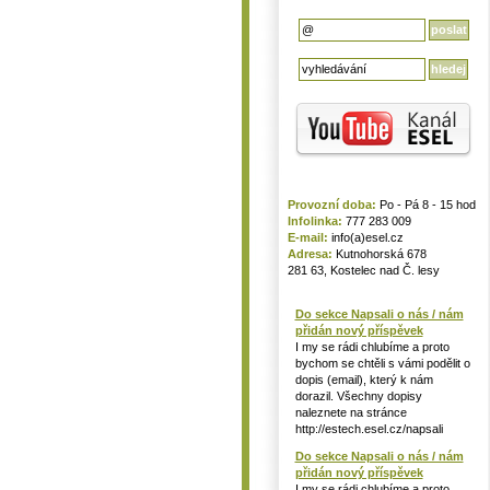
Provozní doba:
Po - Pá 8 - 15 hod
Infolinka:
777 283 009
E-mail:
info(a)esel.cz
Adresa:
Kutnohorská 678
281 63, Kostelec nad Č. lesy
Do sekce Napsali o nás / nám
přidán nový příspěvek
I my se rádi chlubíme a proto
bychom se chtěli s vámi podělit o
dopis (email), který k nám
dorazil. Všechny dopisy
naleznete na stránce
http://estech.esel.cz/napsali
Do sekce Napsali o nás / nám
přidán nový příspěvek
I my se rádi chlubíme a proto