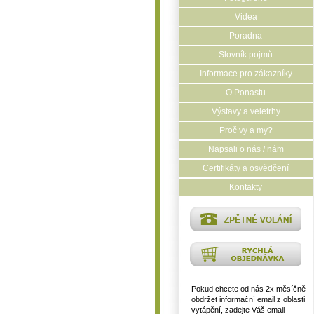
Videa
Poradna
Slovník pojmů
Informace pro zákazníky
O Ponastu
Výstavy a veletrhy
Proč vy a my?
Napsali o nás / nám
Certifikáty a osvědčení
Kontakty
Pokud chcete od nás 2x měsíčně
obdržet informační email z oblasti
vytápění, zadejte Váš email