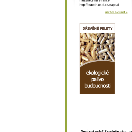
naleznete na stránce
http://estech.esel.cz/napsali
archiv aktualit »
Nevíte si rady? Zavolejte nám: t