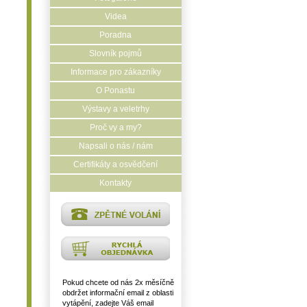
Videa
Poradna
Slovník pojmů
Informace pro zákazníky
O Ponastu
Výstavy a veletrhy
Proč vy a my?
Napsali o nás / nám
Certifikáty a osvědčení
Kontakty
Pokud chcete od nás 2x měsíčně
obdržet informační email z oblasti
vytápění, zadejte Váš email