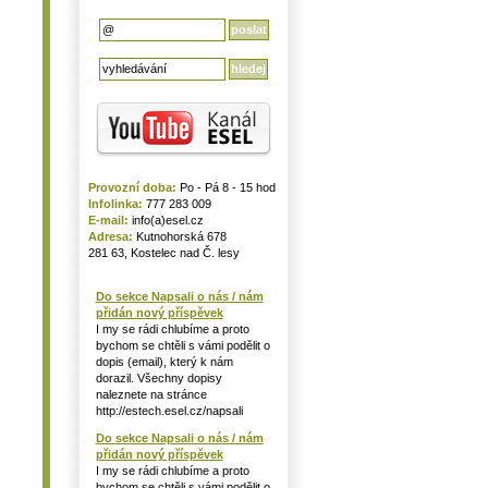
Provozní doba:
Po - Pá 8 - 15 hod
Infolinka:
777 283 009
E-mail:
info(a)esel.cz
Adresa:
Kutnohorská 678
281 63, Kostelec nad Č. lesy
Do sekce Napsali o nás / nám
přidán nový příspěvek
I my se rádi chlubíme a proto
bychom se chtěli s vámi podělit o
dopis (email), který k nám
dorazil. Všechny dopisy
naleznete na stránce
http://estech.esel.cz/napsali
Do sekce Napsali o nás / nám
přidán nový příspěvek
I my se rádi chlubíme a proto
bychom se chtěli s vámi podělit o