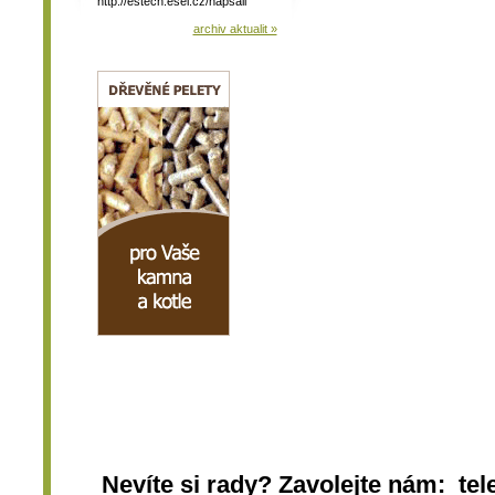
http://estech.esel.cz/napsali
archiv aktualit »
Nevíte si rady? Zavolejte nám: tel