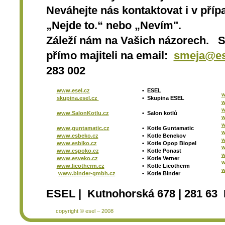
Neváhejte nás kontaktovat i v přípa
„Nejde to.“ nebo „Nevím".
Záleží nám na Vašich názorech. 
přímo majiteli na email:
smeja@es
283 002
www.esel.cz
•
ESEL
w
skupina.esel.cz
•
Skupina ESEL
w
w
www.SalonKotlu.cz
•
Salon kotlů
w
w
www.guntamatic.cz
•
Kotle
Guntamatic
w
www.esbeko.cz
•
Kotle
Benekov
w
www.esbiko.cz
•
Kotle Opop Biopel
w
www.espoko.cz
•
Kotle Ponast
w
www.esveko.cz
•
Kotle Verner
w
www.licotherm.cz
•
Kotle Licotherm
w
www.binder-gmbh.cz
•
Kotle Binder
ESEL | Kutnohorská 678 | 281 63 
copyright © esel – 2008