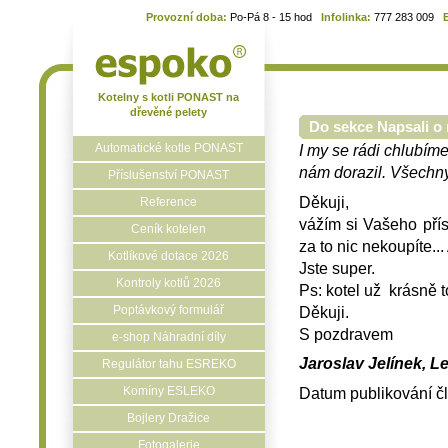
Provozní doba:
Po-Pá 8 - 15 hod
Infolinka:
777 283 009
Kotelny s kotli PONAST na
dřevěné pelety
Do sekce Napsali o 
Automatické kotle PONAST
I my se rádi chlubíme
nám dorazil. Všechny 
Příslušenství PONAST
Děkuji,
Reference
vážím si Vašeho pří
Ceník kotelen
za to nic nekoupíte..
Kotlíkové dotace 2026
Jste super.
Kontroly kotlů 2026
Ps: kotel už krásně t
Děkuji.
Poptávkový formulář
S pozdravem
e-shop Náhradní díly
Jaroslav Jelínek, L
Regulátor tahu ESREKO
Komíny ESLEKO
Datum publikování č
Bojlery Dražice
Fotogalerie