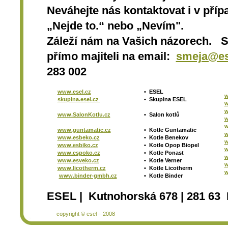
Neváhejte nás kontaktovat i v přípa
„Nejde to.“ nebo „Nevím".
Záleží nám na Vašich názorech. 
přímo majiteli na email:
smeja@es
283 002
www.esel.cz
•
ESEL
w
skupina.esel.cz
•
Skupina ESEL
w
w
www.SalonKotlu.cz
•
Salon kotlů
w
w
www.guntamatic.cz
•
Kotle
Guntamatic
w
www.esbeko.cz
•
Kotle
Benekov
w
www.esbiko.cz
•
Kotle Opop Biopel
w
www.espoko.cz
•
Kotle Ponast
w
www.esveko.cz
•
Kotle Verner
w
www.licotherm.cz
•
Kotle Licotherm
w
www.binder-gmbh.cz
•
Kotle Binder
ESEL | Kutnohorská 678 | 281 63 
copyright © esel – 2008