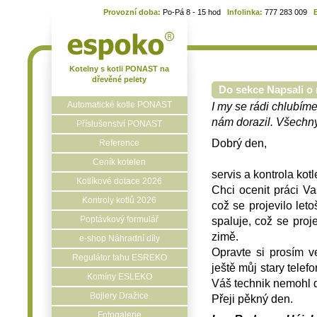
Provozní doba:
Po-Pá 8 - 15 hod
Infolinka:
777 283 009
Kotelny s kotli PONAST na
dřevěné pelety
Do sekce Napsali o 
Automatické kotle PONAST
I my se rádi chlubíme
nám dorazil. Všechny 
Příslušenství PONAST
Dobrý den,
Reference
Ceník kotelen
servis a kontrola kot
Kotlíkové dotace 2026
Chci ocenit práci Va
Kontroly kotlů 2026
což se projevilo let
spaluje, což se proj
Poptávkový formulář
zimě.
e-shop Náhradní díly
Opravte si prosím 
Regulátor tahu ESREKO
ještě můj stary telef
Komíny ESLEKO
Váš technik nemohl d
Bojlery Dražice
Přeji pěkný den.
Fotogalerie