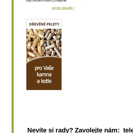
http://estech.esel.cz/napsali
archiv aktualit »
Nevíte si rady? Zavolejte nám: tel