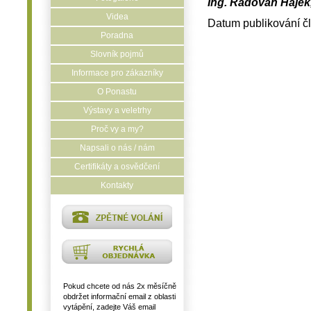
Ing. Radovan Hájek,
Videa
Datum publikování č
Poradna
Slovník pojmů
Informace pro zákazníky
O Ponastu
Výstavy a veletrhy
Proč vy a my?
Napsali o nás / nám
Certifikáty a osvědčení
Kontakty
Pokud chcete od nás 2x měsíčně
obdržet informační email z oblasti
vytápění, zadejte Váš email