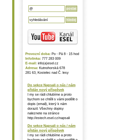
Provozní doba:
Po - Pá 8 - 15 hod
Infolinka:
777 283 009
E-mail:
info(a)esel.cz
Adresa:
Kutnohorská 678
281 63, Kostelec nad Č. lesy
Do sekce Napsali o nás / nám
přidán nový příspěvek
I my se rádi chlubíme a proto
bychom se chtěli s vámi podělit o
dopis (email), který k nám
dorazil. Všechny dopisy
naleznete na stránce
http://estech.esel.cz/napsali
Do sekce Napsali o nás / nám
přidán nový příspěvek
I my se rádi chlubíme a proto
bychom se chtěli s vámi podělit o