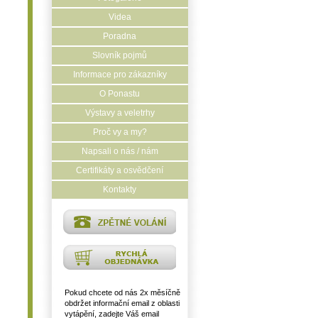
Videa
Poradna
Slovník pojmů
Informace pro zákazníky
O Ponastu
Výstavy a veletrhy
Proč vy a my?
Napsali o nás / nám
Certifikáty a osvědčení
Kontakty
Pokud chcete od nás 2x měsíčně
obdržet informační email z oblasti
vytápění, zadejte Váš email