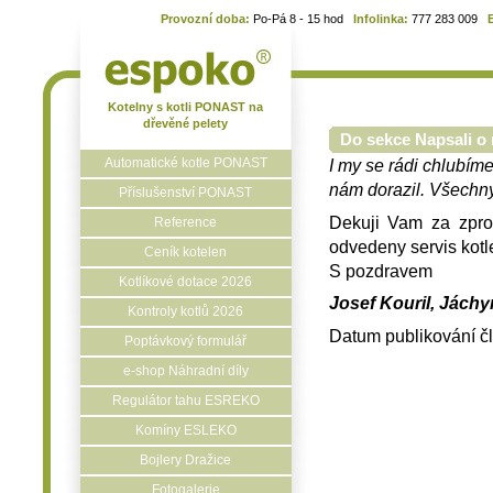
Provozní doba:
Po-Pá 8 - 15 hod
Infolinka:
777 283 009
Kotelny s kotli PONAST na
dřevěné pelety
Do sekce Napsali o 
Automatické kotle PONAST
I my se rádi chlubíme
nám dorazil. Všechny 
Příslušenství PONAST
Dekuji Vam za zpros
Reference
odvedeny servis kotl
Ceník kotelen
S pozdravem
Kotlíkové dotace 2026
Josef Kouril, Jáchy
Kontroly kotlů 2026
Datum publikování č
Poptávkový formulář
e-shop Náhradní díly
Regulátor tahu ESREKO
Komíny ESLEKO
Bojlery Dražice
Fotogalerie