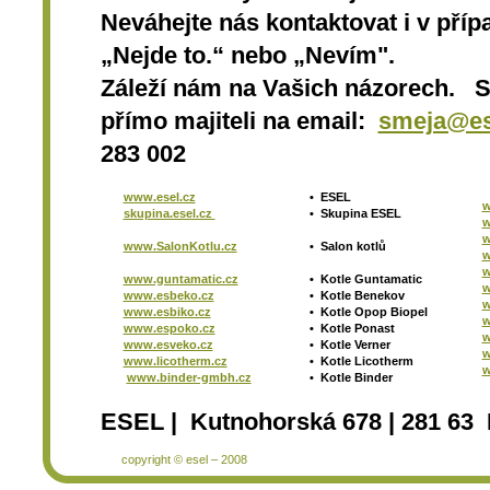
Neváhejte nás kontaktovat i v přípa
„Nejde to.“ nebo „Nevím".
Záleží nám na Vašich názorech. 
přímo majiteli na email:
smeja@es
283 002
www.esel.cz
•
ESEL
w
skupina.esel.cz
•
Skupina ESEL
w
w
www.SalonKotlu.cz
•
Salon kotlů
w
w
www.guntamatic.cz
•
Kotle
Guntamatic
w
www.esbeko.cz
•
Kotle
Benekov
w
www.esbiko.cz
•
Kotle Opop Biopel
w
www.espoko.cz
•
Kotle Ponast
w
www.esveko.cz
•
Kotle Verner
w
www.licotherm.cz
•
Kotle Licotherm
w
www.binder-gmbh.cz
•
Kotle Binder
ESEL | Kutnohorská 678 | 281 63 
copyright © esel – 2008