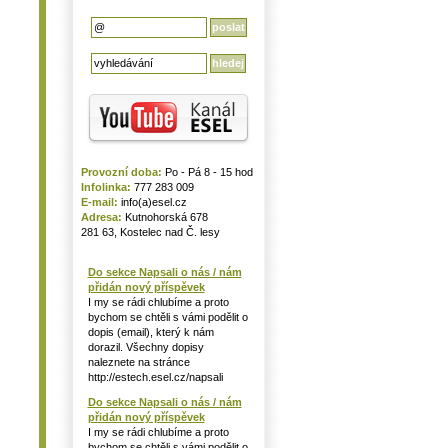
Provozní doba:
Po - Pá 8 - 15 hod
Infolinka:
777 283 009
E-mail:
info(a)esel.cz
Adresa:
Kutnohorská 678
281 63, Kostelec nad Č. lesy
Do sekce Napsali o nás / nám
přidán nový příspěvek
I my se rádi chlubíme a proto
bychom se chtěli s vámi podělit o
dopis (email), který k nám
dorazil. Všechny dopisy
naleznete na stránce
http://estech.esel.cz/napsali
Do sekce Napsali o nás / nám
přidán nový příspěvek
I my se rádi chlubíme a proto
bychom se chtěli s vámi podělit o