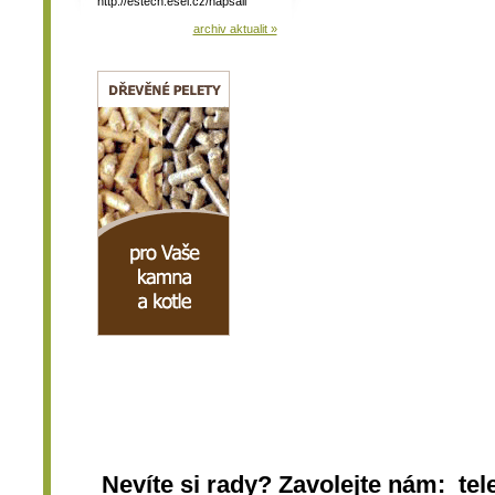
http://estech.esel.cz/napsali
archiv aktualit »
Nevíte si rady? Zavolejte nám: tel