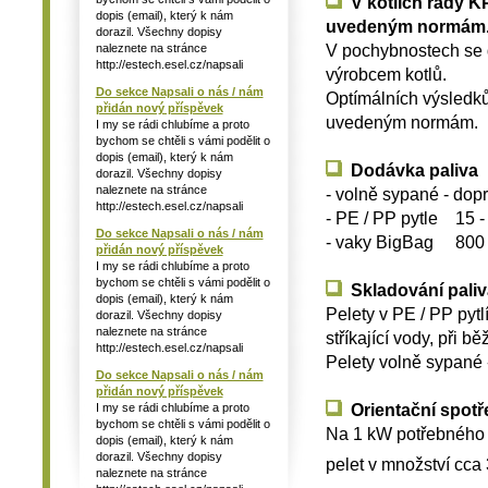
V kotlích řady KP
dopis (email), který k nám
uvedeným normám
dorazil. Všechny dopisy
V pochybnostech se d
naleznete na stránce
http://estech.esel.cz/napsali
výrobcem kotlů.
Do sekce Napsali o nás / nám
Optímálních výsledků 
přidán nový příspěvek
uvedeným normám.
I my se rádi chlubíme a proto
bychom se chtěli s vámi podělit o
dopis (email), který k nám
Dodávka paliva
dorazil. Všechny dopisy
naleznete na stránce
- volně sypané - do
http://estech.esel.cz/napsali
- PE / PP pytle 15 -
Do sekce Napsali o nás / nám
- vaky BigBag 800 
přidán nový příspěvek
I my se rádi chlubíme a proto
bychom se chtěli s vámi podělit o
Skladování paliv
dopis (email), který k nám
Pelety v PE / PP pytl
dorazil. Všechny dopisy
naleznete na stránce
stříkající vody, při b
http://estech.esel.cz/napsali
Pelety volně sypané 
Do sekce Napsali o nás / nám
přidán nový příspěvek
Orientační spotř
I my se rádi chlubíme a proto
bychom se chtěli s vámi podělit o
Na 1 kW potřebného 
dopis (email), který k nám
dorazil. Všechny dopisy
pelet v množství cca 3
naleznete na stránce