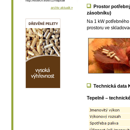
http://estech.esel.cz/napsali
Prostor potřebný
archiv aktualit »
zásobníku)
Na 1 kW potřebného 
prostoru ve skladova
Technická data 
Tepelně – technick