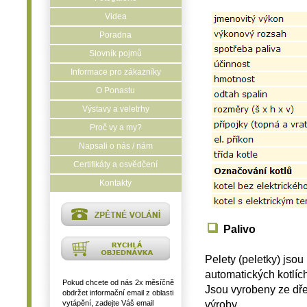
Videa
Poradna
Slovník pojmů
Informace pro zákazníky
O Ponastu
Výstavy a veletrhy
Proč vy a my?
Napsali o nás / nám
Certifikáty a osvědčení
Kontakty
Palivo
Pelety (peletky) jso
automatických kotlíc
Pokud chcete od nás 2x měsíčně
Jsou vyrobeny ze dře
obdržet informační email z oblasti
výroby.
vytápění, zadejte Váš email