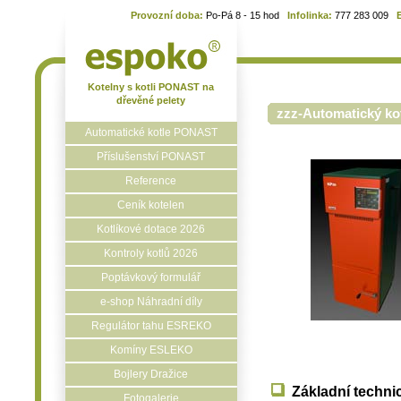
Provozní doba:
Po-Pá 8 - 15 hod
Infolinka:
777 283 009
Kotelny s kotli PONAST na
dřevěné pelety
zzz-Automatický kot
Automatické kotle PONAST
Příslušenství PONAST
Reference
Ceník kotelen
Kotlíkové dotace 2026
Kontroly kotlů 2026
Poptávkový formulář
e-shop Náhradní díly
Regulátor tahu ESREKO
Komíny ESLEKO
Bojlery Dražice
Základní techni
Fotogalerie