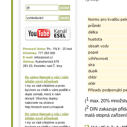
Provozní doba:
Po - Pá 8 - 15 hod
Infolinka:
777 283 009
E-mail:
info(a)esel.cz
Adresa:
Kutnohorská 678
281 63, Kostelec nad Č. lesy
Do sekce Napsali o nás / nám
přidán nový příspěvek
I my se rádi chlubíme a proto
bychom se chtěli s vámi podělit o
dopis (email), který k nám
1
dorazil. Všechny dopisy
(
max. 20% množství
naleznete na stránce
2
http://estech.esel.cz/napsali
(
DIN zakazuje přída
Do sekce Napsali o nás / nám
malá otopná zařízení
přidán nový příspěvek
I my se rádi chlubíme a proto
bychom se chtěli s vámi podělit o