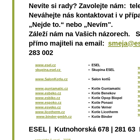
Nevíte si rady? Zavolejte nám: tel
Neváhejte nás kontaktovat i v přípa
„Nejde to.“ nebo „Nevím".
Záleží nám na Vašich názorech. 
přímo majiteli na email:
smeja@es
283 002
www.esel.cz
•
ESEL
w
skupina.esel.cz
•
Skupina ESEL
w
w
www.SalonKotlu.cz
•
Salon kotlů
w
w
www.guntamatic.cz
•
Kotle
Guntamatic
w
www.esbeko.cz
•
Kotle
Benekov
w
www.esbiko.cz
•
Kotle Opop Biopel
w
www.espoko.cz
•
Kotle Ponast
w
www.esveko.cz
•
Kotle Verner
w
www.licotherm.cz
•
Kotle Licotherm
w
www.binder-gmbh.cz
•
Kotle Binder
ESEL | Kutnohorská 678 | 281 63 
copyright © esel – 2008