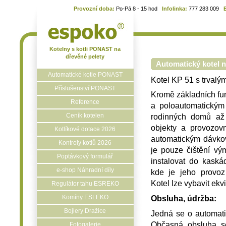
Provozní doba:
Po-Pá 8 - 15 hod
Infolinka:
777 283 009
Kotelny s kotli PONAST na
dřevěné pelety
Automatický kotel n
Automatické kotle PONAST
Kotel KP 51 s trval
Příslušenství PONAST
Kromě základních fu
Reference
a poloautomatickým 
Ceník kotelen
rodinných domů až
objekty a provozovn
Kotlíkové dotace 2026
automatickým dávko
Kontroly kotlů 2026
je pouze čištění vý
Poptávkový formulář
instalovat do kask
e-shop Náhradní díly
kde je jeho provoz 
Kotel lze vybavit ek
Regulátor tahu ESREKO
Komíny ESLEKO
Obsluha, údržba:
Bojlery Dražice
Jedná se o automatic
Občasná obsluha se
Fotogalerie