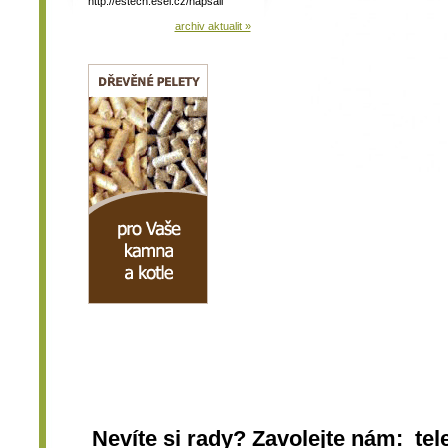
http://estech.esel.cz/napsali
archiv aktualit »
Nevíte si rady? Zavolejte nám: tel