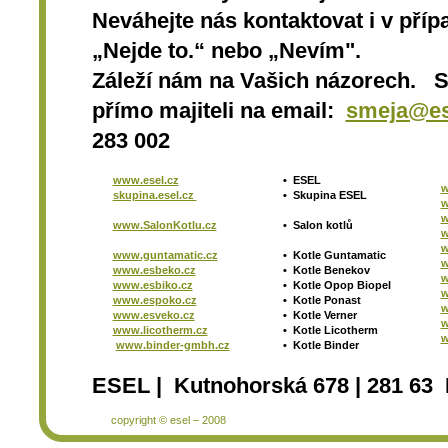
Neváhejte nás kontaktovat i v přípa
„Nejde to.“ nebo „Nevím".
Záleží nám na Vašich názorech. 
přímo majiteli na email:
smeja@es
283 002
www.esel.cz
•
ESEL
w
skupina.esel.cz
•
Skupina ESEL
w
w
www.SalonKotlu.cz
•
Salon kotlů
w
w
www.guntamatic.cz
•
Kotle
Guntamatic
w
www.esbeko.cz
•
Kotle
Benekov
w
www.esbiko.cz
•
Kotle Opop Biopel
w
www.espoko.cz
•
Kotle Ponast
w
www.esveko.cz
•
Kotle Verner
w
www.licotherm.cz
•
Kotle Licotherm
w
www.binder-gmbh.cz
•
Kotle Binder
ESEL | Kutnohorská 678 | 281 63 
copyright © esel – 2008