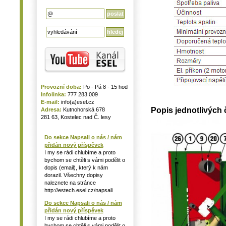
Provozní doba:
Po - Pá 8 - 15 hod
Infolinka:
777 283 009
E-mail:
info(a)esel.cz
Popis jednotlivých č
Adresa:
Kutnohorská 678
281 63, Kostelec nad Č. lesy
Do sekce Napsali o nás / nám
přidán nový příspěvek
I my se rádi chlubíme a proto
bychom se chtěli s vámi podělit o
dopis (email), který k nám
dorazil. Všechny dopisy
naleznete na stránce
http://estech.esel.cz/napsali
Do sekce Napsali o nás / nám
přidán nový příspěvek
I my se rádi chlubíme a proto
bychom se chtěli s vámi podělit o