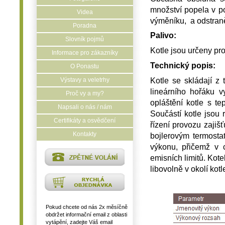
množství popela v po
Videa
výměníku, a odstran
Poradna
Palivo:
Slovník pojmů
Kotle jsou určeny pr
Informace pro zákazníky
Technický popis:
O Ponastu
Kotle se skládají z
Výstavy a veletrhy
lineárního hořáku v
Proč vy a my?
opláštění kotle s te
Napsali o nás / nám
Součástí kotle jsou 
Certifikáty a osvědčení
řízení provozu zajiš
Kontakty
bojlerovým termosta
výkonu, přičemž v 
emisních limitů. Kote
libovolně v okolí kot
Pokud chcete od nás 2x měsíčně
obdržet informační email z oblasti
vytápění, zadejte Váš email