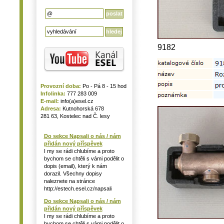
9182
Provozní doba:
Po - Pá 8 - 15 hod
Infolinka:
777 283 009
E-mail:
info(a)esel.cz
Adresa:
Kutnohorská 678
281 63, Kostelec nad Č. lesy
Do sekce Napsali o nás / nám
přidán nový příspěvek
I my se rádi chlubíme a proto
bychom se chtěli s vámi podělit o
dopis (email), který k nám
dorazil. Všechny dopisy
naleznete na stránce
http://estech.esel.cz/napsali
Do sekce Napsali o nás / nám
přidán nový příspěvek
I my se rádi chlubíme a proto
bychom se chtěli s vámi podělit o