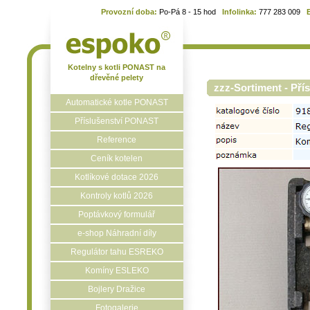
Provozní doba:
Po-Pá 8 - 15 hod
Infolinka:
777 283 009
Kotelny s kotli PONAST na
dřevěné pelety
zzz-Sortiment - Pří
Automatické kotle PONAST
Příslušenství PONAST
Reference
Ceník kotelen
Kotlíkové dotace 2026
Kontroly kotlů 2026
Poptávkový formulář
e-shop Náhradní díly
Regulátor tahu ESREKO
Komíny ESLEKO
Bojlery Dražice
Fotogalerie