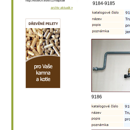
http://estech.esel.cz/napsali
9184-9185
archiv aktualit »
9186