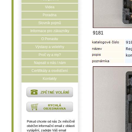
Videa
Poradna
Slovník pojmů
Informace pro zákazníky
9181
O Ponastu
Výstavy a veletrhy
Proč vy a my?
Napsali o nás / nám
Certifikáty a osvědčení
Kontakty
Pokud chcete od nás 2x měsíčně
obdržet informační email z oblasti
vytápění, zadejte Váš email