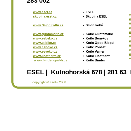
283 002
www.esel.cz
•
ESEL
w
skupina.esel.cz
•
Skupina ESEL
w
w
www.SalonKotlu.cz
•
Salon kotlů
w
w
www.guntamatic.cz
•
Kotle
Guntamatic
w
www.esbeko.cz
•
Kotle
Benekov
w
www.esbiko.cz
•
Kotle Opop Biopel
w
www.espoko.cz
•
Kotle Ponast
w
www.esveko.cz
•
Kotle Verner
w
www.licotherm.cz
•
Kotle Licotherm
w
www.binder-gmbh.cz
•
Kotle Binder
ESEL | Kutnohorská 678 | 281 63 
copyright © esel – 2008