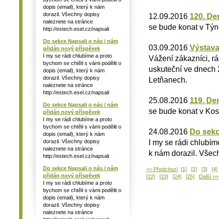
dopis (email), který k nám
dorazil. Všechny dopisy
12.09.2016
120. De
naleznete na stránce
se bude konat v Týn
http://estech.esel.cz/napsali
Do sekce Napsali o nás / nám
03.09.2016
Výstava
přidán nový příspěvek
I my se rádi chlubíme a proto
Vážení zákazníci, r
bychom se chtěli s vámi podělit o
uskuteční ve dnech 2
dopis (email), který k nám
dorazil. Všechny dopisy
Letňanech.
naleznete na stránce
http://estech.esel.cz/napsali
25.08.2016
119. De
Do sekce Napsali o nás / nám
se bude konat v Kos
přidán nový příspěvek
I my se rádi chlubíme a proto
bychom se chtěli s vámi podělit o
24.08.2016
Do sekc
dopis (email), který k nám
I my se rádi chlubím
dorazil. Všechny dopisy
naleznete na stránce
k nám dorazil. Všech
http://estech.esel.cz/napsali
Do sekce Napsali o nás / nám
<< Předchozí
[1]
[2]
[3]
[4]
přidán nový příspěvek
[22]
[23]
[24]
[25]
Další >>
I my se rádi chlubíme a proto
bychom se chtěli s vámi podělit o
dopis (email), který k nám
dorazil. Všechny dopisy
naleznete na stránce