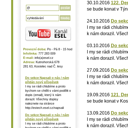
30.10.2016
122. De
se bude konat v Týn
24.10.2016
Do sekc
I my se rádi chlubím
k nám dorazil. Všech
03.10.2016
Do sekc
Provozní doba:
Po - Pá 8 - 15 hod
I my se rádi chlubím
Infolinka:
777 283 009
k nám dorazil. Všech
E-mail:
info(a)esel.cz
Adresa:
Kutnohorská 678
281 63, Kostelec nad Č. lesy
27.09.2016
Do sekc
I my se rádi chlubím
Do sekce Napsali o nás / nám
k nám dorazil. Všech
přidán nový příspěvek
I my se rádi chlubíme a proto
bychom se chtěli s vámi podělit o
19.09.2016
121. De
dopis (email), který k nám
dorazil. Všechny dopisy
se bude konat v Kos
naleznete na stránce
http://estech.esel.cz/napsali
13.09.2016
Do sekc
Do sekce Napsali o nás / nám
I my se rádi chlubím
přidán nový příspěvek
I my se rádi chlubíme a proto
k nám dorazil. Všech
bychom se chtěli s vámi podělit o