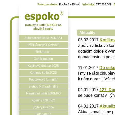
Provozní doba:
Po-Pá 8 - 15 hod
Infolinka:
777 283 009
Kotelny s kotli PONAST na
dřevěné pelety
Aktuality
Automatické kotle PONAST
03.02.2017
Kotlíko
Příslušenství PONAST
Zpráva z tiskové ko
dotacím dojde k výmě
Reference
domácnostech po ce
Ceník kotelen
Kotlíkové dotace 2026
11.01.2017
Do sekc
Kontroly kotlů 2026
I my se rádi chlubím
k nám dorazil. Všech
Poptávkový formulář
e-shop Náhradní díly
04.01.2017
127. De
Regulátor tahu ESREKO
se bude konat v Týn
Komíny ESLEKO
04.01.2017
Aktuali
Bojlery Dražice
Aktualizovali jsme p
Fotogalerie