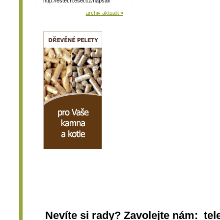
http://estech.esel.cz/napsali
archiv aktualit »
Nevíte si rady? Zavolejte nám: tel