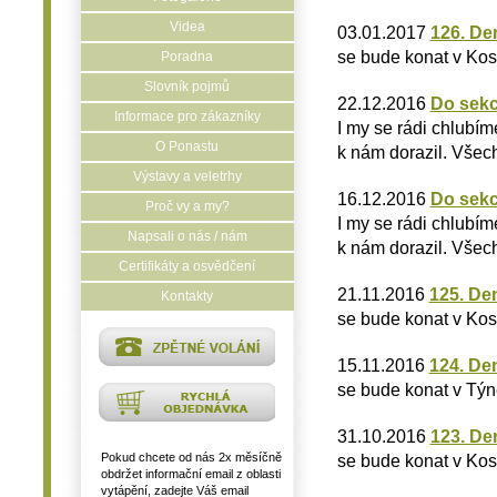
Videa
03.01.2017
126. De
se bude konat v Kos
Poradna
Slovník pojmů
22.12.2016
Do sekc
Informace pro zákazníky
I my se rádi chlubím
O Ponastu
k nám dorazil. Všech
Výstavy a veletrhy
16.12.2016
Do sekc
Proč vy a my?
I my se rádi chlubím
Napsali o nás / nám
k nám dorazil. Všech
Certifikáty a osvědčení
21.11.2016
125. De
Kontakty
se bude konat v Kos
15.11.2016
124. De
se bude konat v Týn
31.10.2016
123. De
Pokud chcete od nás 2x měsíčně
se bude konat v Kos
obdržet informační email z oblasti
vytápění, zadejte Váš email