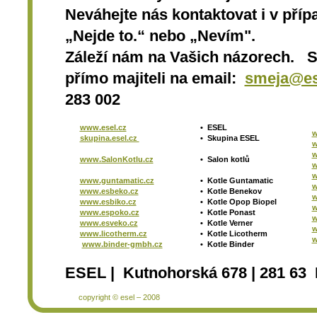
Neváhejte nás kontaktovat i v přípa
„Nejde to.“ nebo „Nevím".
Záleží nám na Vašich názorech. 
přímo majiteli na email:
smeja@es
283 002
www.esel.cz
•
ESEL
w
skupina.esel.cz
•
Skupina ESEL
w
w
www.SalonKotlu.cz
•
Salon kotlů
w
w
www.guntamatic.cz
•
Kotle
Guntamatic
w
www.esbeko.cz
•
Kotle
Benekov
w
www.esbiko.cz
•
Kotle Opop Biopel
w
www.espoko.cz
•
Kotle Ponast
w
www.esveko.cz
•
Kotle Verner
w
www.licotherm.cz
•
Kotle Licotherm
w
www.binder-gmbh.cz
•
Kotle Binder
ESEL | Kutnohorská 678 | 281 63 
copyright © esel – 2008