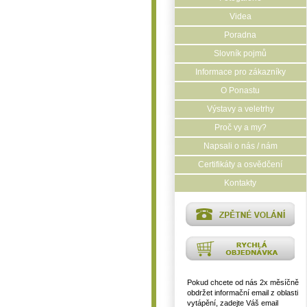
Videa
Poradna
Slovník pojmů
Informace pro zákazníky
O Ponastu
Výstavy a veletrhy
Proč vy a my?
Napsali o nás / nám
Certifikáty a osvědčení
Kontakty
Pokud chcete od nás 2x měsíčně
obdržet informační email z oblasti
vytápění, zadejte Váš email