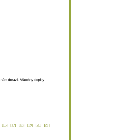
 k nám dorazil. Všechny dopisy
[16]
[17]
[18]
[19]
[20]
[21]