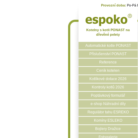
Provozní doba:
Po-Pá 
Kotelny s kotli PONAST na
dřevěné pelety
Automatické kotle PONAST
Příslušenství PONAST
Reference
Ceník kotelen
Kotlíkové dotace 2026
Kontroly kotlů 2026
Poptávkový formulář
e-shop Náhradní díly
Regulátor tahu ESREKO
Komíny ESLEKO
Bojlery Dražice
Fotogalerie