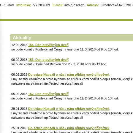
8 - 15 hod
Infolinka:
777 283 009
E-mail:
info(a)esel.cz
Adresa:
Kutnohorská 678, 281 6
Aktuality
12.02.2018
154. Den otevřených dveří
se bude konat v Kostelci nad Černými lesy dne 11. 3. 2018 od 9 do 13 hod.
06.02.2018
153. Den otevřených dveří
se bude konat v Týně nad Bečvou dne 25. 2. 2018 od 9 do 13 hod.
06.02.2018
Do sekce Napsali o nás / nám přidán nový příspěvek
I my se rádi chlubíme a proto bychom se chtěli s vámi podělit o dopis (email), který
naleznete na stránce http://estech.esel.cz/napsali
05.02.2018
152. Den otevřených dveří
se bude konat v Kostelci nad Černými lesy dne 11. 2. 2018 od 9 do 13 hod.
29.01.2018
Do sekce Napsali o nás / nám přidán nový příspěvek
I my se rádi chlubíme a proto bychom se chtěli s vámi podělit o dopis (email), který
naleznete na stránce http://estech.esel.cz/napsali
25.01.2018
Do sekce Napsali o nás / nám přidán nový příspěvek
I my se rádi chlubíme a proto bychom se chtěli s vámi podělit o dopis (email), který