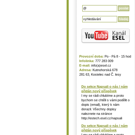
Provozní doba:
Po - Pá 8 - 15 hod
Infolinka:
777 283 009
E-mail:
info(a)esel.cz
Adresa:
Kutnohorská 678
281 63, Kostelec nad Č. lesy
Do sekce Napsali o nás / nám
přidán nový příspěvek
I my se rádi chlubíme a proto
bychom se chtěli s vámi podělit o
dopis (email), který k nám
dorazil. Všechny dopisy
naleznete na stránce
http://estech.esel.cz/napsali
Do sekce Napsali o nás / nám
přidán nový příspěvek
I my se rádi chlubíme a proto