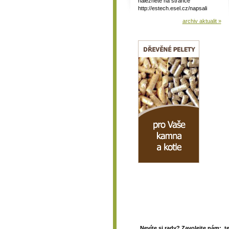
naleznete na stránce
http://estech.esel.cz/napsali
archiv aktualit »
Nevíte si rady? Zavolejte nám: t