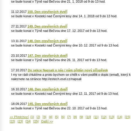
se bude konat v Týně nad Bečvou dne 21. 1. 2018 od 9 do 13 hod.
11.12.2017
150. Den otevřených dveří
se bude konat v Kostelci nad Černými lesy dne 14. 1. 2018 od 9 do 13 hod.
27.11.2017
149. Den otevřených dveří
se bude konat v Týně nad Bečvou dne 17. 12. 2017 od 9 do 13 hod.
13.11.2017
148. Den otevřených dveří
se bude konat v Kostelci nad Černými lesy dne 10. 12. 2017 od 9 do 13 hod.
23.10.2017
147. Den otevřených dveří
se bude konat v Týně nad Bečvou dne 26. 11. 2017 od 9 do 13 hod.
17.10.2017
Do sekce Napsali o nás / nám přidán nový příspěvek
I my se rádi chlubíme a proto bychom se chtěli s vámi podělit o dopis (email), který
naleznete na stránce http://estech.esel.cz/napsali
16.10.2017
146. Den otevřených dveří
se bude konat v Kostelci nad Černými lesy dne 12. 11. 2017 od 9 do 13 hod.
18.09.2017
145. Den otevřených dveří
se bude konat v Týně nad Bečvou dne 22. 10. 2017 od 9 do 13 hod.
<< Předchozí
[1]
[2]
[3]
[4]
[5]
[6]
[7]
[8]
[9]
[10]
[11]
[12]
[13]
[14]
[15]
[22]
[23]
[24]
[25]
Další >>