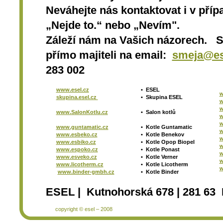
Neváhejte nás kontaktovat i v přípa
„Nejde to.“ nebo „Nevím".
Záleží nám na Vašich názorech. 
přímo majiteli na email:
smeja@es
283 002
www.esel.cz
•
ESEL
w
skupina.esel.cz
•
Skupina ESEL
w
w
www.SalonKotlu.cz
•
Salon kotlů
w
w
www.guntamatic.cz
•
Kotle
Guntamatic
w
www.esbeko.cz
•
Kotle
Benekov
w
www.esbiko.cz
•
Kotle Opop Biopel
w
www.espoko.cz
•
Kotle Ponast
w
www.esveko.cz
•
Kotle Verner
w
www.licotherm.cz
•
Kotle Licotherm
w
www.binder-gmbh.cz
•
Kotle Binder
ESEL | Kutnohorská 678 | 281 63 
copyright © esel – 2008