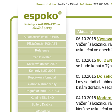
Provozní doba:
Po-Pá 8 - 15 hod
Infolinka:
777 283 009
Kotelny s kotli PONAST na
dřevěné pelety
Aktuality
Automatické kotle PONAST
06.10.2015
Výstav
Příslušenství PONAST
Vážení zákazníci, r
uskuteční ve dnech 2
Reference
Ceník kotelen
05.10.2015
96. DE
Kotlíkové dotace 2026
se bude konat v Týn
Kontroly kotlů 2026
05.10.2015
Do sekc
Poptávkový formulář
I my se rádi chlubím
e-shop Náhradní díly
k nám dorazil. Všech
Regulátor tahu ESREKO
04.10.2015
Moderní
Komíny ESLEKO
Vážení zákazníci, r
Bojlery Dražice
která se uskuteční v
Fotogalerie