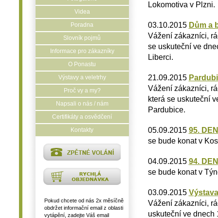
Lokomotiva v Plzni.
Videa
03.10.2015
Dům a b
Poradna
Vážení zákazníci, r
Slovník pojmů
se uskuteční ve dnec
Informace pro zákazníky
Liberci.
O Ponastu
21.09.2015
Pardubi
Výstavy a veletrhy
Vážení zákazníci, r
Proč vy a my?
která se uskuteční v
Napsali o nás / nám
Pardubice.
Certifikáty a osvědčení
05.09.2015
95. DE
Kontakty
se bude konat v Kos
04.09.2015
94. DE
se bude konat v Týn
03.09.2015
Výstava
Pokud chcete od nás 2x měsíčně
Vážení zákazníci, r
obdržet informační email z oblasti
uskuteční ve dnech 1
vytápění, zadejte Váš email