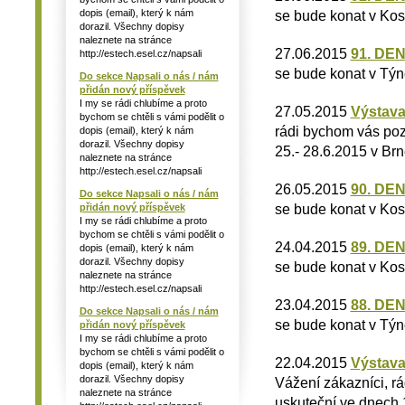
dopis (email), který k nám
se bude konat v Kos
dorazil. Všechny dopisy
naleznete na stránce
27.06.2015
91. DE
http://estech.esel.cz/napsali
se bude konat v Týn
Do sekce Napsali o nás / nám
přidán nový příspěvek
I my se rádi chlubíme a proto
27.05.2015
Výstava
bychom se chtěli s vámi podělit o
rádi bychom vás poz
dopis (email), který k nám
dorazil. Všechny dopisy
25.- 28.6.2015 v Brn
naleznete na stránce
http://estech.esel.cz/napsali
26.05.2015
90. DE
Do sekce Napsali o nás / nám
se bude konat v Kos
přidán nový příspěvek
I my se rádi chlubíme a proto
bychom se chtěli s vámi podělit o
24.04.2015
89. DE
dopis (email), který k nám
dorazil. Všechny dopisy
se bude konat v Kos
naleznete na stránce
http://estech.esel.cz/napsali
23.04.2015
88. DE
Do sekce Napsali o nás / nám
se bude konat v Týn
přidán nový příspěvek
I my se rádi chlubíme a proto
bychom se chtěli s vámi podělit o
22.04.2015
Výstava
dopis (email), který k nám
dorazil. Všechny dopisy
Vážení zákazníci, r
naleznete na stránce
uskuteční ve dnech 1