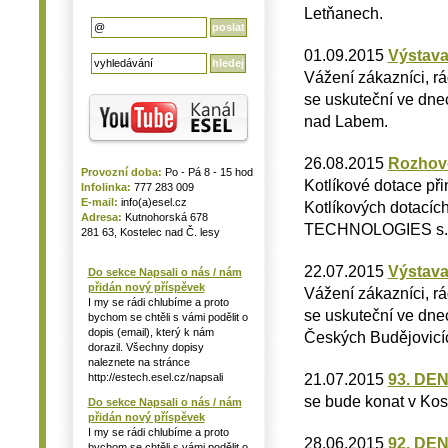
Letňanech.
01.09.2015
Výstava
Vážení zákazníci, r
se uskuteční ve dnec
nad Labem.
26.08.2015
Rozhovo
Provozní doba:
Po - Pá 8 - 15 hod
Kotlíkové dotace při
Infolinka:
777 283 009
E-mail:
info(a)esel.cz
Kotlíkových dotacích
Adresa:
Kutnohorská 678
TECHNOLOGIES s.r
281 63, Kostelec nad Č. lesy
22.07.2015
Výstava
Do sekce Napsali o nás / nám
přidán nový příspěvek
Vážení zákazníci, r
I my se rádi chlubíme a proto
se uskuteční ve dnec
bychom se chtěli s vámi podělit o
dopis (email), který k nám
Českých Budějovicí
dorazil. Všechny dopisy
naleznete na stránce
21.07.2015
93. DE
http://estech.esel.cz/napsali
se bude konat v Kos
Do sekce Napsali o nás / nám
přidán nový příspěvek
I my se rádi chlubíme a proto
28.06.2015
92. DE
bychom se chtěli s vámi podělit o