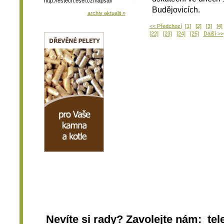
http://estech.esel.cz/napsali
Budějovicích.
archiv aktualit »
<< Předchozí
[1]
[2]
[3]
[4]
[22]
[23]
[24]
[25]
Další >>
Nevíte si rady? Zavolejte nám: tel