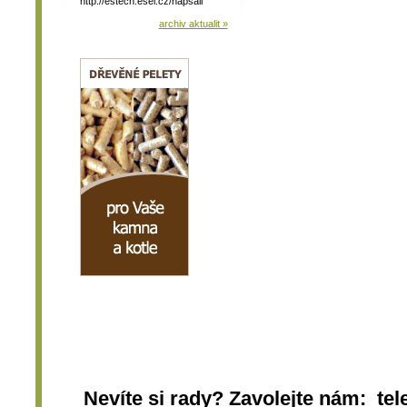
http://estech.esel.cz/napsali
archiv aktualit »
Nevíte si rady? Zavolejte nám: tel