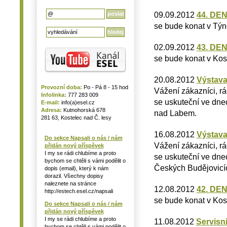
09.09.2012
44. DE
se bude konat v Týn
02.09.2012
43. DE
se bude konat v Kos
20.08.2012
Výstav
Provozní doba:
Po - Pá 8 - 15 hod
Vážení zákazníci, r
Infolinka:
777 283 009
se uskuteční ve dnec
E-mail:
info(a)esel.cz
Adresa:
Kutnohorská 678
nad Labem.
281 63, Kostelec nad Č. lesy
16.08.2012
Výstava
Do sekce Napsali o nás / nám
Vážení zákazníci, r
přidán nový příspěvek
I my se rádi chlubíme a proto
se uskuteční ve dnec
bychom se chtěli s vámi podělit o
Českých Budějovicí
dopis (email), který k nám
dorazil. Všechny dopisy
naleznete na stránce
12.08.2012
42. DE
http://estech.esel.cz/napsali
se bude konat v Kos
Do sekce Napsali o nás / nám
přidán nový příspěvek
I my se rádi chlubíme a proto
11.08.2012
Servisn
bychom se chtěli s vámi podělit o