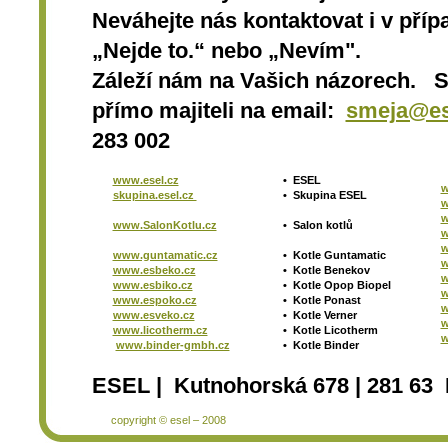
Neváhejte nás kontaktovat i v přípa
„Nejde to.“ nebo „Nevím".
Záleží nám na Vašich názorech. 
přímo majiteli na email:
smeja@es
283 002
www.esel.cz
•
ESEL
w
skupina.esel.cz
•
Skupina ESEL
w
w
www.SalonKotlu.cz
•
Salon kotlů
w
w
www.guntamatic.cz
•
Kotle
Guntamatic
w
www.esbeko.cz
•
Kotle
Benekov
w
www.esbiko.cz
•
Kotle Opop Biopel
w
www.espoko.cz
•
Kotle Ponast
w
www.esveko.cz
•
Kotle Verner
w
www.licotherm.cz
•
Kotle Licotherm
w
www.binder-gmbh.cz
•
Kotle Binder
ESEL | Kutnohorská 678 | 281 63 
copyright © esel – 2008