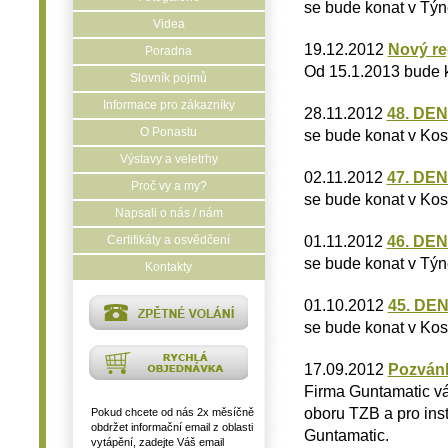
se bude konat v Týn
Videa
19.12.2012
Nový re
Poradna
Od 15.1.2013 bude k
Slovník pojmů
Informace pro zákazníky
28.11.2012
48. DE
O Ponastu
se bude konat v Kos
Výstavy a veletrhy
02.11.2012
47. DE
Proč vy a my?
se bude konat v Kos
Napsali o nás / nám
01.11.2012
46. DE
Certifikáty a osvědčení
se bude konat v Týn
Kontakty
01.10.2012
45. DE
se bude konat v Kos
17.09.2012
Pozvánk
Firma Guntamatic vá
oboru TZB a pro inst
Pokud chcete od nás 2x měsíčně
obdržet informační email z oblasti
Guntamatic.
vytápění, zadejte Váš email