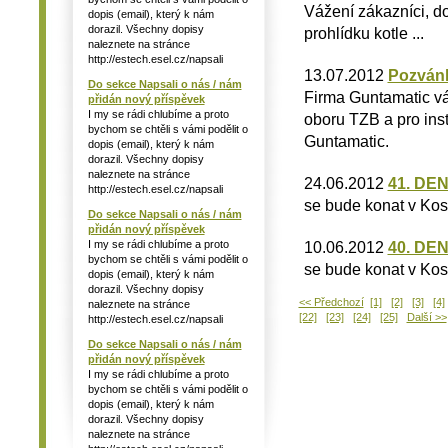
Vážení zákazníci, do
dopis (email), který k nám
dorazil. Všechny dopisy
prohlídku kotle ...
naleznete na stránce
http://estech.esel.cz/napsali
13.07.2012
Pozvánk
Do sekce Napsali o nás / nám
Firma Guntamatic vá
přidán nový příspěvek
I my se rádi chlubíme a proto
oboru TZB a pro inst
bychom se chtěli s vámi podělit o
Guntamatic.
dopis (email), který k nám
dorazil. Všechny dopisy
naleznete na stránce
24.06.2012
41. DE
http://estech.esel.cz/napsali
se bude konat v Kos
Do sekce Napsali o nás / nám
přidán nový příspěvek
I my se rádi chlubíme a proto
10.06.2012
40. DE
bychom se chtěli s vámi podělit o
se bude konat v Kos
dopis (email), který k nám
dorazil. Všechny dopisy
<< Předchozí
[1]
[2]
[3]
[4]
naleznete na stránce
[22]
[23]
[24]
[25]
Další >>
http://estech.esel.cz/napsali
Do sekce Napsali o nás / nám
přidán nový příspěvek
I my se rádi chlubíme a proto
bychom se chtěli s vámi podělit o
dopis (email), který k nám
dorazil. Všechny dopisy
naleznete na stránce