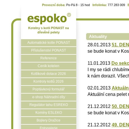
Provozní doba:
Po-Pá 8 - 15 hod
Infolinka:
777 283 009
Kotelny s kotli PONAST na
dřevěné pelety
Aktuality
Automatické kotle PONAST
28.01.2013
51. DE
Příslušenství PONAST
se bude konat v Kos
Reference
11.01.2013
Do sekc
Ceník kotelen
I my se rádi chlubím
Kotlíkové dotace 2026
k nám dorazil. Všech
Kontroly kotlů 2026
02.01.2013
Aktuáln
Poptávkový formulář
Aktuální cena pelet
e-shop Náhradní díly
Regulátor tahu ESREKO
21.12.2012
50. DE
se bude konat v Kos
Komíny ESLEKO
Bojlery Dražice
21.12.2012
49. DE
Fotogalerie