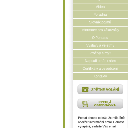
Videa
Poradna
Slovník pojmů
Informace pro zákazníky
O Ponastu
Výstavy a veletrhy
Proč vy a my?
Napsali o nás / nám
Certifikáty a osvědčení
Kontakty
Pokud chcete od nás 2x měsíčně
obdržet informační email z oblasti
vytápění, zadejte Váš email