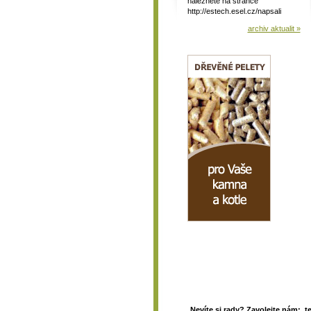
naleznete na stránce
http://estech.esel.cz/napsali
archiv aktualit »
Nevíte si rady? Zavolejte nám: t