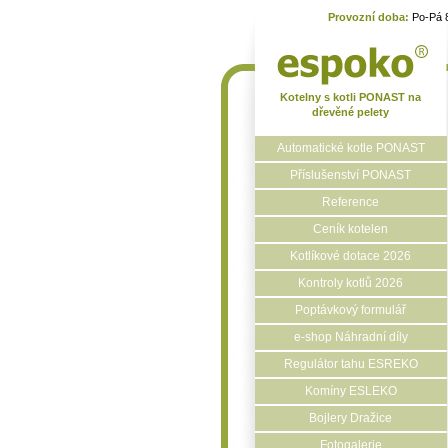
Provozní doba:
Po-Pá 
Kotelny s kotli PONAST na
dřevěné pelety
Automatické kotle PONAST
Příslušenství PONAST
Reference
Ceník kotelen
Kotlíkové dotace 2026
Kontroly kotlů 2026
Poptávkový formulář
e-shop Náhradní díly
Regulátor tahu ESREKO
Komíny ESLEKO
Bojlery Dražice
Fotogalerie