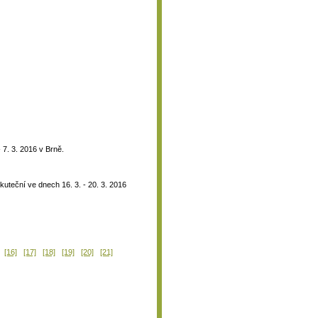
7. 3. 2016 v Brně.
uteční ve dnech 16. 3. - 20. 3. 2016
[16]
[17]
[18]
[19]
[20]
[21]