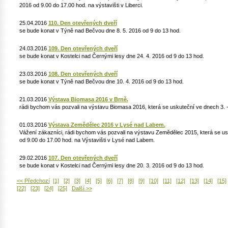
2016 od 9.00 do 17.00 hod. na výstavišti v Liberci.
25.04.2016
110. Den otevřených dveří
se bude konat v Týně nad Bečvou dne 8. 5. 2016 od 9 do 13 hod.
24.03.2016
109. Den otevřených dveří
se bude konat v Kostelci nad Černými lesy dne 24. 4. 2016 od 9 do 13 hod.
23.03.2016
108. Den otevřených dveří
se bude konat v Týně nad Bečvou dne 10. 4. 2016 od 9 do 13 hod.
21.03.2016
Výstava Biomasa 2016 v Brně.
rádi bychom vás pozvali na výstavu Biomasa 2016, která se uskuteční ve dnech 3. - 
01.03.2016
Výstava Zemědělec 2016 v Lysé nad Labem.
Vážení zákazníci, rádi bychom vás pozvali na výstavu Zemědělec 2015, která se usk
od 9.00 do 17.00 hod. na Výstavišti v Lysé nad Labem.
29.02.2016
107. Den otevřených dveří
se bude konat v Kostelci nad Černými lesy dne 20. 3. 2016 od 9 do 13 hod.
<< Předchozí
[1]
[2]
[3]
[4]
[5]
[6]
[7]
[8]
[9]
[10]
[11]
[12]
[13]
[14]
[15]
[22]
[23]
[24]
[25]
Další >>