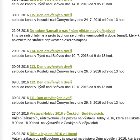
se bude konat v Týně nad Bečvou dne 14. 8. 2016 od 9 do 13 hod.
30.06.2016
115. Den otevřených dveří
se bude konat v Kostelci nad Černými lesy dne 24. 7. 2016 od 9 do 13 hod.
21.06.2016
Do sekce Napsali o nás / nám přidán nový příspěvek
I my se rádi chlubíme a proto bychom se chtěli s vámi podělit o dopis (email), který
naleznete na stránce http://estech.esel.cz/napsali
20.06.2016
114. Den otevřených dveří
se bude konat v Týně nad Bečvou dne 10. 7. 2016 od 9 do 13 hod.
30.05.2016
113. Den otevřených dveří
se bude konat v Kostelci nad Černými lesy dne 26. 6. 2016 od 9 do 13 hod.
09.05.2016
112. Den otevřených dveří
se bude konat v Týně nad Bečvou dne 12. 6. 2016 od 9 do 13 hod.
30.04.2016
111. Den otevřených dveří
se bude konat v Kostelci nad Černými lesy dne 29. 5. 2016 od 9 do 13 hod.
27.04.2016
Výstava Hobby 2016 v Českých Budějovicích.
Vážení zákazníci, rádi bychom vás pozvali na výstavu Hobby 2016, která se uskuteč
9.00 do 18.00 hod. na výstavišti v Českých Budějovicích.
26.04.2016
Dům a bydlení 2016 v Liberci
Vážení zákazníci, rádi bychom vás pozvali na výstavu Dům a bydlení 2016, která se