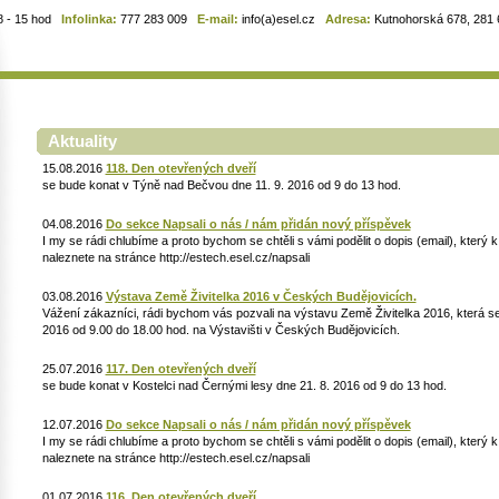
8 - 15 hod
Infolinka:
777 283 009
E-mail:
info(a)esel.cz
Adresa:
Kutnohorská 678, 281 6
Aktuality
15.08.2016
118. Den otevřených dveří
se bude konat v Týně nad Bečvou dne 11. 9. 2016 od 9 do 13 hod.
04.08.2016
Do sekce Napsali o nás / nám přidán nový příspěvek
I my se rádi chlubíme a proto bychom se chtěli s vámi podělit o dopis (email), který
naleznete na stránce http://estech.esel.cz/napsali
03.08.2016
Výstava Země Živitelka 2016 v Českých Budějovicích.
Vážení zákazníci, rádi bychom vás pozvali na výstavu Země Živitelka 2016, která se 
2016 od 9.00 do 18.00 hod. na Výstavišti v Českých Budějovicích.
25.07.2016
117. Den otevřených dveří
se bude konat v Kostelci nad Černými lesy dne 21. 8. 2016 od 9 do 13 hod.
12.07.2016
Do sekce Napsali o nás / nám přidán nový příspěvek
I my se rádi chlubíme a proto bychom se chtěli s vámi podělit o dopis (email), který
naleznete na stránce http://estech.esel.cz/napsali
01.07.2016
116. Den otevřených dveří