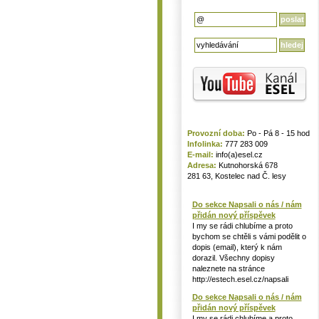
Provozní doba:
Po - Pá 8 - 15 hod
Infolinka:
777 283 009
E-mail:
info(a)esel.cz
Adresa:
Kutnohorská 678
281 63, Kostelec nad Č. lesy
Do sekce Napsali o nás / nám
přidán nový příspěvek
I my se rádi chlubíme a proto
bychom se chtěli s vámi podělit o
dopis (email), který k nám
dorazil. Všechny dopisy
naleznete na stránce
http://estech.esel.cz/napsali
Do sekce Napsali o nás / nám
přidán nový příspěvek
I my se rádi chlubíme a proto