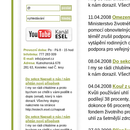
k nám dorazil. Všech
11.04.2008
Omezení
Ministerstvo životn
pomocí obnovitelných 
téměř zrušil podpor
vytápění rodinných d
podpora pro veřejný 
Provozní doba:
Po - Pá 8 - 15 hod
Infolinka:
777 283 009
E-mail:
info(a)esel.cz
08.04.2008
Do sekc
Adresa:
Kutnohorská 678
I my se rádi chlubím
281 63, Kostelec nad Č. lesy
k nám dorazil. Všech
Do sekce Napsali o nás / nám
přidán nový příspěvek
04.04.2008
Kouř z u
I my se rádi chlubíme a proto
Kvůli používání uh
bychom se chtěli s vámi podělit o
dopis (email), který k nám
podílejí 38 procent
dorazil. Všechny dopisy
dokonce 66 procenty.
naleznete na stránce
http://estech.esel.cz/napsali
fondem životního pro
Do sekce Napsali o nás / nám
uhlí za šetrnější zdro
přidán nový příspěvek
I my se rádi chlubíme a proto
bychom se chtěli s vámi podělit o