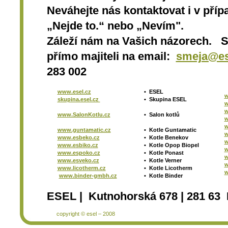
Neváhejte nás kontaktovat i v přípa
„Nejde to.“ nebo „Nevím".
Záleží nám na Vašich názorech. 
přímo majiteli na email:
smeja@es
283 002
www.esel.cz
•
ESEL
w
skupina.esel.cz
•
Skupina ESEL
w
w
www.SalonKotlu.cz
•
Salon kotlů
w
w
www.guntamatic.cz
•
Kotle
Guntamatic
w
www.esbeko.cz
•
Kotle
Benekov
w
www.esbiko.cz
•
Kotle Opop Biopel
w
www.espoko.cz
•
Kotle Ponast
w
www.esveko.cz
•
Kotle Verner
w
www.licotherm.cz
•
Kotle Licotherm
w
www.binder-gmbh.cz
•
Kotle Binder
ESEL | Kutnohorská 678 | 281 63 
copyright © esel – 2008