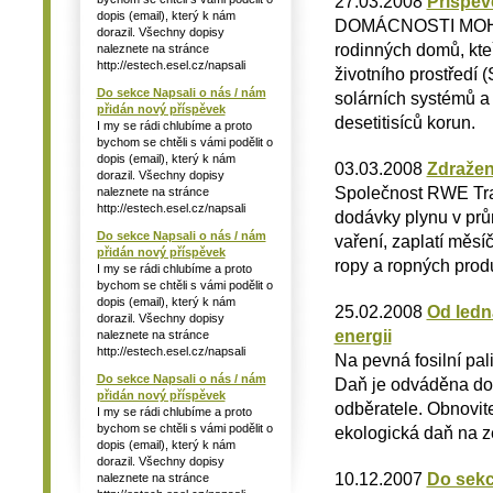
27.03.2008
Příspěv
dopis (email), který k nám
DOMÁCNOSTI MOHO
dorazil. Všechny dopisy
rodinných domů, kteř
naleznete na stránce
http://estech.esel.cz/napsali
životního prostředí 
Do sekce Napsali o nás / nám
solárních systémů a
přidán nový příspěvek
desetitisíců korun.
I my se rádi chlubíme a proto
bychom se chtěli s vámi podělit o
dopis (email), který k nám
03.03.2008
Zdražen
dorazil. Všechny dopisy
Společnost RWE Tra
naleznete na stránce
http://estech.esel.cz/napsali
dodávky plynu v prů
Do sekce Napsali o nás / nám
vaření, zaplatí měs
přidán nový příspěvek
ropy a ropných prod
I my se rádi chlubíme a proto
bychom se chtěli s vámi podělit o
dopis (email), který k nám
25.02.2008
Od ledn
dorazil. Všechny dopisy
energii
naleznete na stránce
http://estech.esel.cz/napsali
Na pevná fosilní pali
Do sekce Napsali o nás / nám
Daň je odváděna dod
přidán nový příspěvek
odběratele. Obnovit
I my se rádi chlubíme a proto
bychom se chtěli s vámi podělit o
ekologická daň na z
dopis (email), který k nám
dorazil. Všechny dopisy
10.12.2007
Do sekc
naleznete na stránce