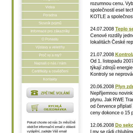
rozumnou cenu. Vybr
Videa
společností esel tec
Poradna
KOTLE a společností
Slovník pojmů
24.07.2008
Teplo se
Informace pro zákazníky
Cenové rozdíly jedn
O Ponastu
lokalitách České rep
Výstavy a veletrhy
21.07.2008
Kontrol
Proč vy a my?
Od 1. listopadu 2007
Napsali o nás / nám
týkají zdrojů energ
Certifikáty a osvědčení
Kontroly se neprová
Kontakty
20.06.2008
Plyn zd
Nepříjemnou novinku
plynu. Jak RWE Tra
od července připlatí
ceny dokonce o 15 p
Pokud chcete od nás 2x měsíčně
12.06.2008
Do sekc
obdržet informační email z oblasti
I my se rádi chlubím
vytápění, zadejte Váš email