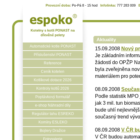
Provozní doba:
Po-Pá 8 - 15 hod
Infolinka:
777 283 009
Kotelny s kotli PONAST na
dřevěné pelety
Aktuality
Automatické kotle PONAST
15.09.2008
Nový pr
Příslušenství PONAST
Je základním inform
žádostí do OPŽP Na
Reference
byla zveřejněna nová
Ceník kotelen
materiálem pro pote
Kotlíkové dotace 2026
Kontroly kotlů 2026
08.09.2008
Současn
Podle statistik MPO 
Poptávkový formulář
jak 3 mil. tun biomas
e-shop Náhradní díly
bude uhlí nejlevnějš
Regulátor tahu ESREKO
současný trend vývo
Komíny ESLEKO
08.09.2008
V ČR bu
Bojlery Dražice
V ČR budou automati
Fotogalerie