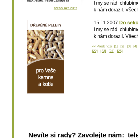
http://estech.esel.cz/napsali
I my se rádi chlubím
archiv aktualit »
k nám dorazil. Všech
15.11.2007
Do sekc
I my se rádi chlubím
k nám dorazil. Všech
<< Předchozí
[1]
[2]
[3]
[4]
[22]
[23]
[24]
[25]
Nevíte si rady? Zavolejte nám: tel